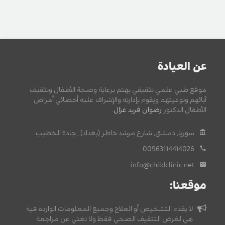
عن العيادة
موقع طبي علمي تثقيفي يهتم برعاية وصحة الأطفال وتثقيف
آبائهم وتوعيتهم ويقوم بإدارته والإشراف عليه أخصائي أمراض
الأطفال الدكتور
رضوان فريد غزال
.
سوريا, دمشق, شارع مرشد خاطر (بغداد) , جادة الخطيب.
00963114414026
info@childclinic.net
موقعنا:
لا يقدم التشخيص أو العلاج وجميع المعلومات الواردة فيه
هي لغرض التثقيف الصحي فقط ولا تغني عن مراجعة