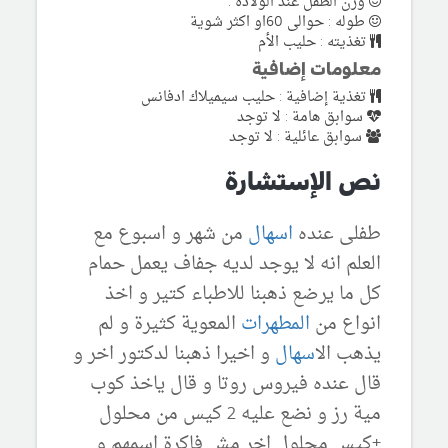
وزن الطفل عند الولادة :
طوله : حوالى 60او اكثر شوية
تغذيته : حليب الأم
معلومات إضافية
تغذية إضافية : حليب سيميلاك ادفانس
سوابق هامة : لا توجد
سوابق عائلية : لا توجد
نص الإستشارة
طفلى عنده
اسهال
من شهر و اسبوع مع
العلم انه لا يوجد لديه جفاف يعمل حمام
كل ما يرضع ذهبنا للاطباء كتير و اخذ
انواع من
المطهرات
المعوية كثيرة و لم
يذهب ال
اسهال
و اخيرا ذهبنا لدكتور اخر و
قال عنده فيروس روتا و قال ياخذ كوب
مية رز و نضع عليه 2 كيس من محلول
+كيس محلول اخر مش فاكرة اسمهم و