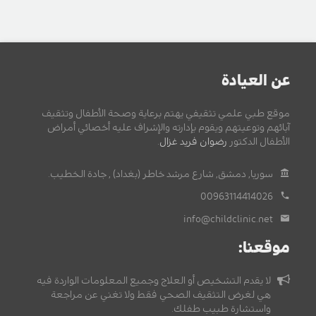
عن العيادة
موقع طبي علمي تثقيفي يهتم برعاية وصحة الأطفال وتثقيف
آبائهم وتوعيتهم ويقوم بإدارته والإشراف عليه أخصائي أمراض
الأطفال الدكتور
رضوان فريد غزال
.
سوريا, دمشق, شارع مرشد خاطر (بغداد) , جادة الخطيب.
00963114414026
info@childclinic.net
موقعنا:
لا يقدم التشخيص أو العلاج وجميع المعلومات الواردة فيه
هي لغرض التثقيف الصحي فقط ولا تغني عن مراجعة
واستشارة طبيب طفلك.