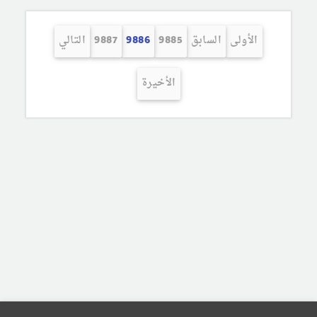
الأولى
السابق
9885
9886
9887
التالي
الأخيرة