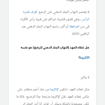
الشعر بشكل مؤقت.
لا يقتصر التهاب الجلد الدهني على الرضع.
تُعرف قشرة
الرأس
، وهي قشور قشرية تتراكم على فروة رأس الأفراد
في سن
المراهقة
أو أكبر ، باسم التهاب الجلد الدهني عند
البالغين (ASD).
هل غطاء المهد (التهاب الجلد الدهني للرضع) هو نفسه
الأكزيما
؟
لا ولكن:
مثل غطاء المهد ، تتكون
الإكزيما
من جلد أحمر متقشر. على
عكس غطاء المهد ، فإن الإكزيما مزعجة جدًا للرضيع. غالبًا ما
تكون مصحوبة بالحكة ويمكن أن تؤذي إذا أدى الحك إلى