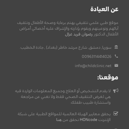
عن العيادة
موقع طبي علمي تثقيفي يهتم برعاية وصحة الأطفال وتثقيف
آبائهم وتوعيتهم ويقوم بإدارته والإشراف عليه أخصائي أمراض
الأطفال الدكتور
رضوان فريد غزال
.
سوريا, دمشق, شارع مرشد خاطر (بغداد) , جادة الخطيب.
00963114414026
info@childclinic.net
موقعنا:
لا يقدم التشخيص أو العلاج وجميع المعلومات الواردة فيه
هي لغرض التثقيف الصحي فقط ولا تغني عن مراجعة
واستشارة طبيب طفلك.
يحقق معايير الهيئة العالمية للمواقع الطبية على شبكة
الإنترنت
HONcode
تحقق من
هنا