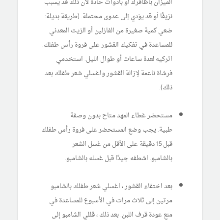
الميزان بأظافرك أو بأدوات حادة لأن ذلك قد يسبب
نزيفًا أو قد يؤدي إلى عدوى محتملة. (طريقة بديلة:
ضعي كمية صغيرة من الفازلين أو الزيت المعدني
للمساعدة في تفكيك القشور على فروة رأس طفلك.
اتركيه لعدة ساعات أو طوال الليل. استخدمي
فرشاة ناعمة لإزالة القشور واغسلي شعر طفلك بعد
ذلك).
مستحضر غطاء المهد متاح بدون وصفة
طبية. يجب وضع المستحضر على فروة رأس طفلك
قبل 15 دقيقة على الأقل من غسل الشعر
بالشامبو. اشطفه جيدًا قبل غسله بالشامبو.
بعد اختفاء القشور ، اغسلي شعر طفلك بالشامبو
مرتين إلى ثلاث مرات في الأسبوع للمساعدة في
منع عودة قرف اللبن. بعد ذلك ، قللي الشامبو إلى