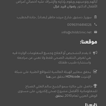
آبائهم وتوعيتهم ويقوم بإدارته والإشراف عليه أخصائي أمراض
الأطفال الدكتور
رضوان فريد غزال
.
سوريا, دمشق, شارع مرشد خاطر (بغداد) , جادة الخطيب.
00963114414026
info@childclinic.net
موقعنا:
لا يقدم التشخيص أو العلاج وجميع المعلومات الواردة فيه
هي لغرض التثقيف الصحي فقط ولا تغني عن مراجعة
واستشارة طبيب طفلك.
يحقق معايير الهيئة العالمية للمواقع الطبية على شبكة
الإنترنت
HONcode
تحقق من
هنا
حاصل على جائزة سمو الشيخ سالم العلي الصباح
للمعلوماتية كأفضل مشروع صحي إلكتروني على مستوى
الوطن العربي لعام2010,
تحقق
.
تابعنا