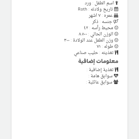
اسم الطفل : ورد
تاريخ ولادته : Roth
عمره : ٧ اشهر
جنسه : ذكر
محيط رأسه : ٤٢
الوزن الحالي : ٨.٥٠٠
وزن الطفل عند الولادة : ٣٠٠
طوله : ٧١
تغذيته : حليب صناعي
معلومات إضافية
تغذية إضافية :
سوابق هامة :
سوابق عائلية :