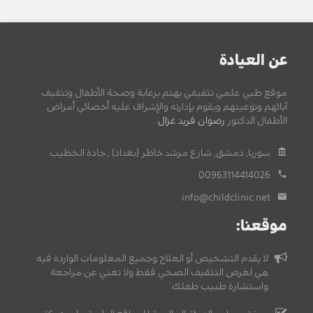
عن العيادة
موقع طبي علمي تثقيفي يهتم برعاية وصحة الأطفال وتثقيف
آبائهم وتوعيتهم ويقوم بإدارته والإشراف عليه أخصائي أمراض
الأطفال الدكتور
رضوان فريد غزال
.
سوريا, دمشق, شارع مرشد خاطر (بغداد) , جادة الخطيب.
00963114414026
info@childclinic.net
موقعنا:
لا يقدم التشخيص أو العلاج وجميع المعلومات الواردة فيه
هي لغرض التثقيف الصحي فقط ولا تغني عن مراجعة
واستشارة طبيب طفلك.