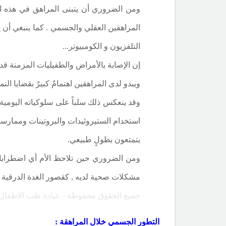
ومن الضروري أن يتبنى المراهق في هذه الم
المراهقين العقلي والجسمي . كما ينبغي أن 
التلفزيون و الكومبيوتر...
إن الإصابة بالأمراض والطفيليات المزمنة قد
ويبدو لدى المراهقين اهتمامٌ كبيرٌ بقضايا الن
وقد ينعكس ذلك سلباً على سلوكياته اليومية ,
استخدام الستيروئيدات والبروتينات وممارسة 
يتمتعون بطولٍ طبيعي.
مشكلات صحية لديه , كقصور الغدة الدرقية أو
جميع الحقوق محفوظة - عيادة طب الاطفال
التطور الجسمي خلال المراهقة :