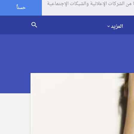
يف الإرتباط (الكوكيز) لتحليل زياراتك وإستخدامك للموقع و تتم مشاركة بعض المعلومات مع Google وغيرها من الشركات الإعلانية والشبكات الإجتماعية
حسناً
المزيد