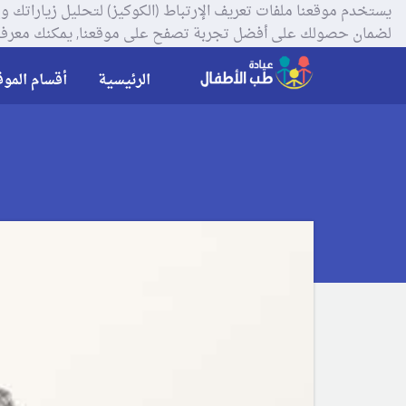
لضمان حصولك على أفضل تجربة تصفح على موقعنا, يمكنك معرفة
الرئيسية
أقسام الموق