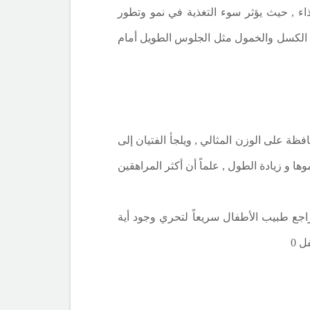
اء , حيث يؤثر سوء التغذية في نمو وتطور
اة الكسل والخمول مثل الجلوس الطويل أمام
فظة على الوزن المثالي , ويلجأ الفتيان إلى
 و زيادة الطول , علماً أن أكثر المراهقين
ضطراباتٍ في نمو طفلها في مرحلة النمو الهامة (بين عمر 6- 18 عاماً) أن تراجع طبيب الأطفال سريعاً لتحري وجود أية
 0