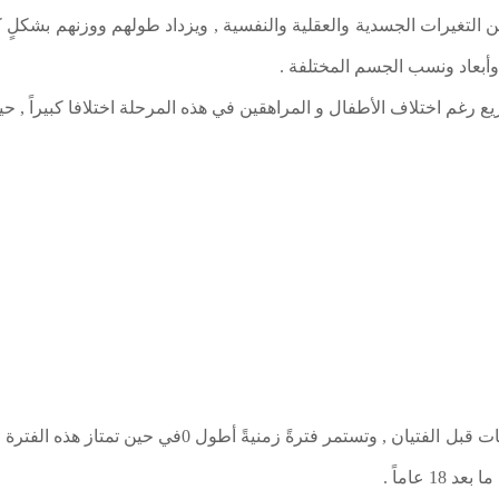
ن التغيرات الجسدية والعقلية والنفسية , ويزداد طولهم ووزنهم بشكلٍ ك
وأبعاد ونسب الجسم المختلفة .
يع رغم اختلاف الأطفال و المراهقين في هذه المرحلة اختلافا كبيراً , ح
وبشكل عام تبدأ فترة النمو السريع عند الفتيات قبل الفتيان 