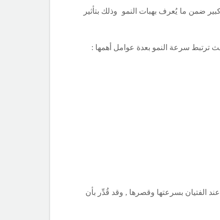
بير ضمن ما يُعرف بهبات النمو وذلك بتأثير
يث ترتبط سرعة النمو بعدة عوامل أهمها :
, وتستمر فترةً زمنيةً أطول 0في حين تمتاز هذه الفترة عند الفتيان بسرعتها وقصرها , وقد قُدِّر بأن