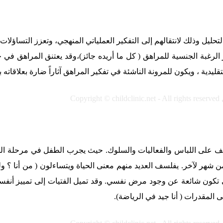
حليل وذلك لانتقالهم إلى التفكير العملياتي المنهجي، وتعزز التساؤلات
الرغبة الجنسية للمراهق ( كل ما أريده جائز)،وقد يعتنق المراهق في حا
دية ، ويكون للمرونة الناشئة في تفكير المراهق آثاراً ضارة بعلاقاته بذ
Copyright © childclinic.net - All rights reserved
ضعف على اللباس والفعاليات والسلوك. حيث يجرب الطفل في مرحلة ا
شهر لآخر. يفلسف العديد منهم معنى الحياة ويتساءلون ( من أنا ؟ ولم
تكون شائعة عن وجود مرض نفسي. وقد تميل الفتيات إلى تمييز أنفسهن وأ
 المقدرات ( أنا جيد في الرياضة).