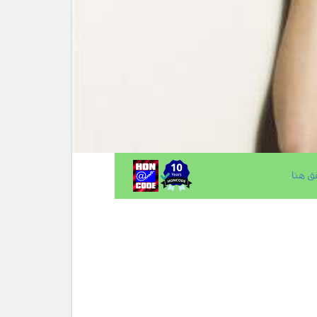
ق هنا
.