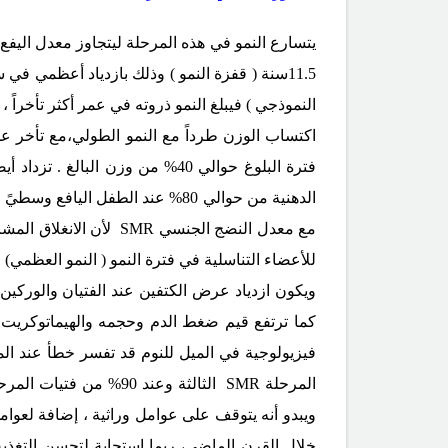
اكتساب الوزن طرداً مع النمو الطولي،مع تأخر عدة
فترة البلوغ حوالي 40% من وزن ال
مع معدل النضج الجنسي
SMR
لأن الانغلاق المش
للأعضاء التناسلية في فترة النمو ( النمو العظ
ويكون ازدياد عرض الكتفين عند الفتيان والوركين 
كما ترتفع قيم ضغط الدم وحجمه والهيماتوكريت خص
المرحلة
SMR
الثالثة وعند 90% من فتيات المرحلة
ويبدو أنه يتوقف على عوامل وراثية ، إضافة لعو
خلال القرن الماضي، ربما استجابة لتحسن التغذي