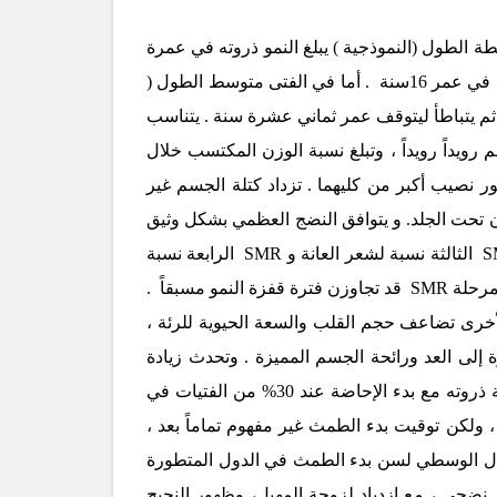
دار 6-7سم ( 3 إنشات ) سنوياً ، ففي الفتاة المتوسطة الطول (النموذجية ) يبلغ النمو ذروته في عمرة
11.5سنة ( قفزة النمو ) وذلك بازدياد أعظمي في سرعة النمو الطولي بمقدار 8.3سم ( 3.8إنشاً ) سنوياً ، ثم يتباطأ ليتوقف في عمر 16سنة . أما في الفتى متوسط الطول (
 أكثر تأخراً ، فتكون قفزة النمو في عمر 13.5 سنة بمعدل 9.5سم ( 4.3إنشاً ) سنوياً ، ثم يتباطأ ليتوقف عمر ثماني عشرة سنة . يتناسب
رويداً رويداً ، وتبلغ نسبة الوزن المكتسب خلال
كون للذكور نصيب أكبر من كليهما . تزداد كتلة الجسم غير
ان وتتناقص إلى 75%عند الفتيات بسبب تراكم الدهون تحت الجلد. و يتوافق النضج العظمي بشكل وثيق
S
الثالثة نسبة لشعر العانة و
SMR
الرابعة نسبة
 مرحلة
SMR
قد تجاوزن فترة قفزة النمو مسبقاً .
الأخرى تضاعف حجم القلب والسعة الحيوية للرئة ،
 إلى العد ورائحة الجسم المميزة . وتحدث زيادة
فيزيولوجية في الميل للنوم قد تفسر خطأ عند المراهقين بالكسل. و يبلغ النضج الجنسي في مرحلة المراهقة المتوسطة ذروته مع بدء الإحاضة عند 30% من الفتيات في
 ، ولكن توقيت بدء الطمث غير مفهوم تماماً بعد ،
معدل الوسطي لسن بدء الطمث في الدول المتطورة
نضجي ، مع ازدياد لزوجة المهبل، وظهور النجيج