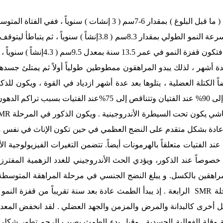
يتسارع النمو في هذه المرحلة ليتجاوز معدل اليفع ( ما قبل البلوغ ) بمق
النموذجي ) فيبلغ النمو ذروته في عمر
 أشهر ، لذلك يبدو المراهقون ممطوطين طولياً أولاً ثم يمتلئ جسدهم 
بالغ . تزداد أيضاً الكتلة العضلية ، يتلوها بعد عدة أشهر ازدياد في القوة ، وي
الدهنية من حوالي 80% عند الطفل اليافع وسطيً إلى 90% عند الفتي
اشي يكون تحت السيطرة الأندروجينية . ويكون الذكور في المرحلة
MR
مي) عادة بشكل متقدم على النضج العظمي في حين تكون الإناث في نفس
عند الفتيات متعلقاً بالهرمونات أيضاً. تتضمن التغيرات الفيزيولوجية 
وصاً عند الذكور، ويؤدي الحث الأندروجيني للغدد الزهمية المفترزة
SMR
الرابعة . إذ يبدأ الطمث عادة بعد سنة تقريباً من قفزة النمو
امل أخرى كالبدانة والمرض والمزمن والجهد العضلي . لقد انخفض ال
ة وقلة الفعالية الجسدية . وقبل بدء الطمث يصيب الرحم تطور شكلي 