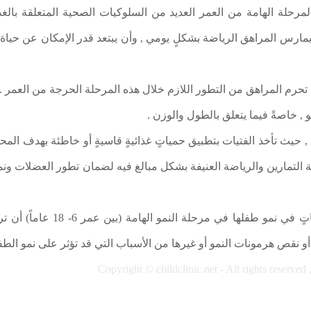
رحلة الهامة من العمر العديد من السلوكيات الصحية المتعلقة بالغذ
يمارس المراهق الرياضة بشكلٍ يومي , وأن يبتعد قدر الإمكان عن حي
 تحرم المراهق من التطور اللازم خلال هذه المرحلة الحرجة من العمر .
مو , خاصةً فيما يتعلق بالطول والوزن .
 حيث تأخذ الفتيات بتطبيق حمياتٍ غذائيةٍ قاسيةٍ أو خاطئة بهدف المحا
التمارين والرياضة العنيفة بشكل مبالغ فيه لضمان تطور العضلات ونموها
ومن الضروري حين تلاحظ الأم أي ا
 نقص هرمونات النمو أو غيرها من الأسباب التي قد تؤثر على نمو الطفل
Copyright © childclinic.net - All rights reserved