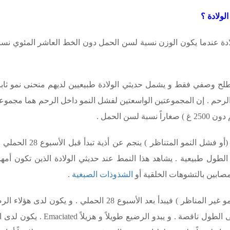
لولادة ؟
لادة عندما يكون الوزن نسبة لسن الحمل دون الخط العاشر المئوي نس
 وصفي فقط و يشمل حديثي الولادة طبيعيين لديهم منحنى نمو ثابت أث
الرحم . إن المجموعتين الواسعتين لفشل النمو داخل الرحم هما مجموعة ا
ن الحمل .
يعتقد أن فشل النمو داخل ا
لطول طبيعية . يشاهد هذا النمط عند حديثي الولادة الذين تكون أ
مصابين بالتشوهات الخلقية أو
الشذوذات الصبغية
.
أما فشل النمو داخل الرحم المتأخر ( أو فشل النمو غير المناظر 
لطول ناقصة . و يبدو الرضيع طويلاً و هزيلاً
Emaciated
. يكون لدى 