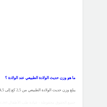
ما هو وزن حديث الولادة الطبيعي عند الولادة ؟
يبلغ وزن حديث الولادة الطبيعي من 2,5 كغ إلى 4,5 كغ بعد حمل لمدة 9 أشهر.
جميع الحقوق محفوظة - عيادة طب الأطفال Copyright ©childclinic.net