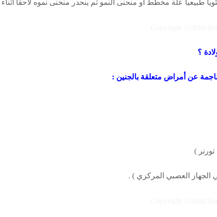
يا طبيعياً علة مخطط او منحنى النمو ثم ينحدر منحنى نموه لاحقاً أثناء 
ادة ؟
اجمة عن أمراض متعلقة بالجنين :
تورنر )
الجهاز العصبي المركزي ) .