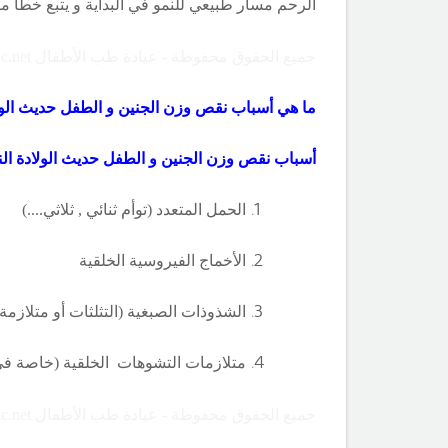
الرحم مسار طبيعي للنمو في البداية و يتبع خطاً مئو
جميع الحقوق محفوظة - عيادة طب الأطفال Copyright ©childclinic.net
ما هي أسباب نقص وزن الجنين و الطفل حديث الول
أسباب نقص وزن الجنين و الطفل حديث الولادة الن
الحمل المتعدد (توأم ثنائي , ثلاثي....)
الأخماج الفيروسية الخلقية
الشذوذات الصبغية (التثلثات أو متلازمة 
متلازمات التشوهات الخلقية (خاصة في 
جميع الحقوق محفوظة - عيادة طب الأطفال Copyright ©childclinic.net