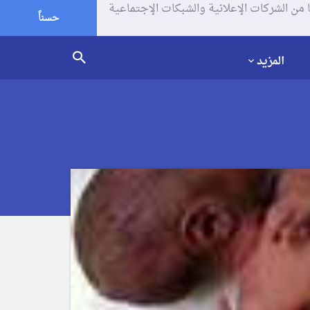
يف الإرتباط (الكوكيز) لتحليل زياراتك وإستخدامك للموقع و تتم مشاركة بعض المعلومات مع Google وغيرها من الشركات الإعلانية والشبكات الإجتماعية
حسناً
المزيد