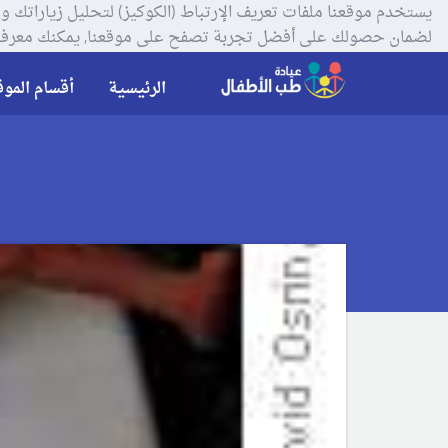
لضمان حصولك على أفضل تجربة تصفح على موقعنا, يمكنك معرفة
الرئيسية
أقسام الموق