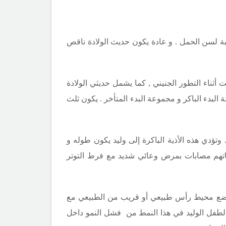
بة لسن الحمل . و عادة يكون حديث الولادة ناقص
ناء التطور الجنيني , كما يشمل حديثي الولادة
لبدء الباكر و مجموعة البدء المتأخر . يكون ثلث
لرحم ذي البدء الباكر (أو فشل النمو المتناظر ) ينجم عن أذية تبدأ قبل الأسبوع 28 الحملي . وتؤدي هذه الأذية الباكرة إلى وليد يكون طوله و
مهاتهم مصابات بمرض وعائي شديد مع فرط التوتر
) فيبدأ بعد الأسبوع 28 الحملي . و يكون لدى هؤلاء الرضع محيط رأس طبيعي أو قريب من الطبيعي مع
الطفل الوليد في هذا النمط من فشل النمو داخل