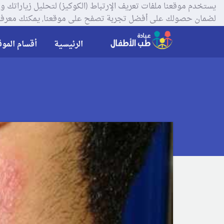
لضمان حصولك على أفضل تجربة تصفح على موقعنا, يمكنك معرفة
الرئيسية
أقسام الموق