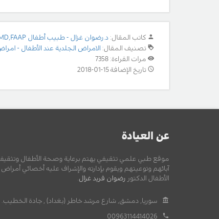
كاتب المقال:
د.رضوان غزال - طبيب أطفال MD,FAAP
تصنيف المقال:
الامراض الجلدية عند الأطفال - امراض
مرات القراءة: 7358
تاريخ الإضافة 15-01-2018
عن العيادة
موقع طبي علمي تثقيفي يهتم برعاية وصحة الأطفال وتثقيف
آبائهم وتوعيتهم ويقوم بإدارته والإشراف عليه أخصائي أمراض
الأطفال الدكتور
رضوان فريد غزال
.
سوريا, دمشق, شارع مرشد خاطر (بغداد) , جادة الخطيب.
00963114414026