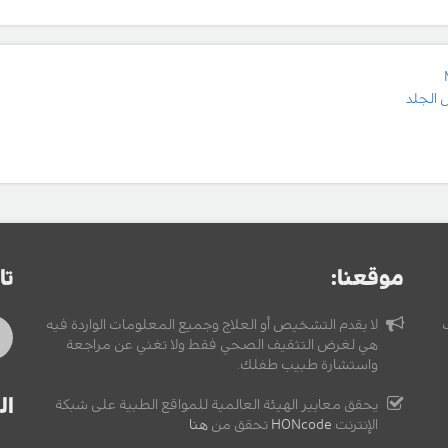
 الجلد
موقعنا:
تا
لا يقدم التشخيص أو العلاج وجميع المعلومات الواردة فيه
هي لغرض التثقيف الصحي فقط ولا تغني عن مراجعة
واستشارة طبيب طفلك.
ال
يحقق معايير الهيئة العالمية للمواقع الطبية على شبكة
الإنترنت
HONcode
تحقق من
هنا