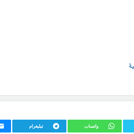
ية
واتساب
تيليغرام