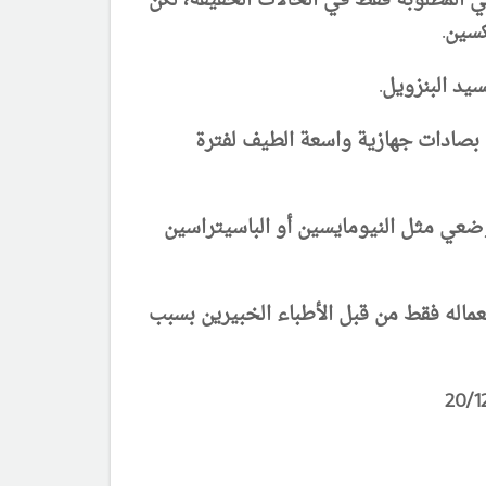
 المطلوبة فقط في الحالات الخفيفة، لكن
كسين.
يد البنزويل.
بصادات جهازية واسعة الطيف لفترة
وضعي مثل النيومايسين أو الباسيتراسين
غ 24ساعة من -cis-retinoic acidا 13 مفيد،لكن يجب استعماله فقط من قبل الأطباء الخبيرين بسبب