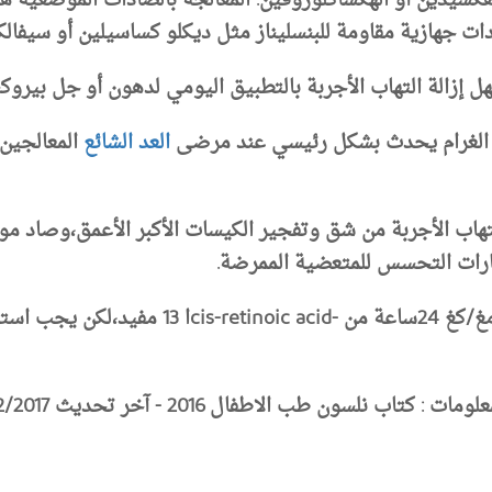
سيدين أو الهكساكلوروفين. المعالجة بالصادات الموضعية هي
ات جهازية مقاومة للبنسليناز مثل ديكلو كساسيلين أو سيفال
ل إزالة التهاب الأجربة بالتطبيق اليومي لدهون أو جل بيروكس
ة الغرام يحدث بشكل رئيسي عند مرضى
العد الشائع
المعالجين 
تهاب الأجربة من شق وتفجير الكيسات الأكبر الأعمق،وصاد م
بارات التحسس للمتعضية الممرضة.
بالنسبة للحالات الشديدة المعندة، إعطاء1مغ/ك