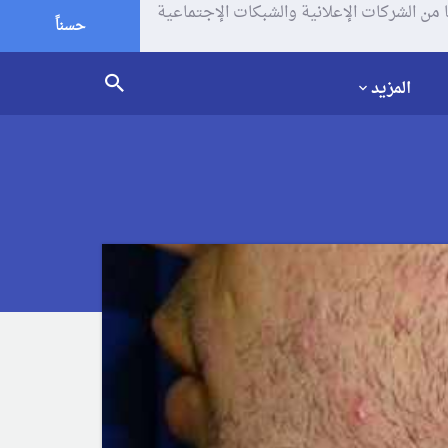
يف الإرتباط (الكوكيز) لتحليل زياراتك وإستخدامك للموقع و تتم مشاركة بعض المعلومات مع Google وغيرها من الشركات الإعلانية والشبكات الإجتماعية
حسناً
المزيد