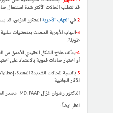
1-التطهير :
بالمضادات الموضعية مثل الكورهك
قد تتطلب الحالات الأكثر شدة استعمال صاد
2-
في
التهاب الأجربة
المتكرر المزمن، قد يسه
3-
التهاب الأجربة المحدث بمتعضيات سلبي
طويلة.
4-
يتألف علاج الشكل العقيدي الأعمق من ال
أو اختبار صادات فموية بالاعتماد على اخت
5-
الآثار الجانبية.
الدكتور رضوان غزال MD, FAAP- مصدر المعلومات : كتاب نلسون طب الاطفال 2016 - آخر تحديث 20/12/2017
انظر ايضاً :