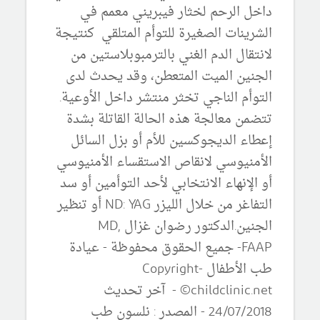
داخل الرحم لخثار فيبريني معمم في
الشرينات الصغيرة للتوأم المتلقي كنتيجة
لانتقال الدم الغني بالترمبوبلاستين من
الجنين الميت المتعطن، وقد يحدث لدى
التوأم الناجي تخثر منتشر داخل الأوعية.
تتضمن معالجة هذه الحالة القاتلة بشدة
إعطاء الديجوكسين للأم أو بزل السائل
الأمنيوسي لانقاص الاستقساء الأمنيوسي
أو الإنهاء الانتخابي لأحد التوأمين أو سد
التفاغر من خلال الليزر ND: YAG أو تنظير
الجنين.الدكتور رضوان غزال MD,
FAAP- جميع الحقوق محفوظة - عيادة
طب الأطفال -Copyright
©childclinic.net - آخر تحديث
24/07/2018 - المصدر : نلسون طب