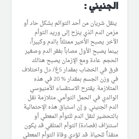
الجنيني :
ينقل شريان من أحد التوائم بشكل حاد أو
مزمن الدم الذي ينزح إلى وريد التوأم
الآخر. يصبح الأخير ممتلئاً بالدم وكبيراً،
بينما يصبح الأول مصاباً بفقر الدم وصغير
الحجم. عادة ومع الإزمان يصبح هنالك
فرق في الخضاب بمقدار 5غ/ دل واختلاف
في وزن الجسم بمقدار % 20 في هذه
المتلازمة. يقترح الاستقساء الأمنيوسي
الوالدي في الحمل التوأمي متلازمة نقل
الدم الجنيني. و إن استباق هذه الإحتمالية
بالتحضير لنقل الدم للتوأم المعطي أو
استنزاف (فصادة) التوأم المتلقي قد يكون
منقذاً للحياة. قد تؤدي وفاة التوأم المعطي