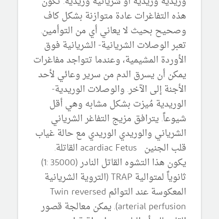
وريدية وريدية أو شريانية وريدية. تكون
هذه التفاغرات عادة متوازنة بشكل كاف
وصحيح بحيث لا يعاني أي من التوأمين.
تعبر الوصلات الشريانية- الشريانية فوق
الأوردة المشيمية، وعندما تتواجد مفاغرات
يمكن أن يسرق الدم من سرير وعائي لأحد
الأجنة إلى الآخر. والوصلات الوريدية-
الوريدية مُيزت بشكل مشابه وهي أقل
شيوعاً. يترافق مزيج التفاغر الشرياني
الشرياني والوريدي الوريدي مع حالة غياب
قلب الجنين acardiac Fetus القاتلة.
يكون هذا التشوه القاتل النادر (35000 :1)
ثانوياً لمتوالية TRAP (التروية الشريانية
المعكوسة عند التوائم Twin reversed
arterial perfusion). يمكن معالجة قصور