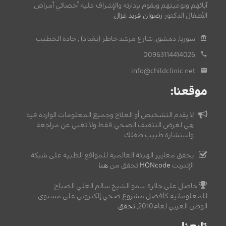
آبائهم وتوعيتهم ويقوم بإدارته والإشراف عليه أخصائي أمراض
الأطفال الدكتور
رضوان فريد غزال
.
سوريا, دمشق, شارع مرشد خاطر (بغداد) , جادة الخطيب.
00963114414026
info@childclinic.net
موقعنا:
لا يقدم التشخيص أو العلاج وجميع المعلومات الواردة فيه
هي لغرض التثقيف الصحي فقط ولا تغني عن مراجعة
واستشارة طبيب طفلك.
يحقق معايير الهيئة العالمية للمواقع الطبية على شبكة
الإنترنت
HONcode
تحقق من
هنا
حاصل على جائزة سمو الشيخ سالم العلي الصباح
للمعلوماتية كأفضل مشروع صحي إلكتروني على مستوى
الوطن العربي لعام2010,
تحقق
.