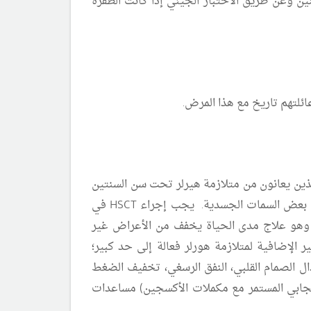
ين وعن طريق الاختبار الجيني إذا كانت الطفرة
ائلتهم تاريخ مع هذا المرض.
دم (HSCT) هو العلاج الأكثر تفضيلاً للمرضى الذين يعانون من متلازمة هيرلر تحت سن السنتين
(وفي مرضى مختارين فوق هذا الحد العمري) لأنه يمكن أن يطيل مدة الحياة، ويحافظ على الإدراك العصبي ويحسن بعض السمات الجسدية. يجب إجراء HSCT في
إنزيم (ERT) مع اللارونيداز لجميع مرضى هيرلر وهو علاج مدى الحياة يخفف من الأعراض غير
ه الحالة. التدابير الإضافية لمتلازمة هورلر فعالة إلى حد كبير؛
دال الصمام القلبي، النفق الرسغي، تخفيف الضغط
الإيجابي المستمر مع مكملات الأكسجين) مساعدات