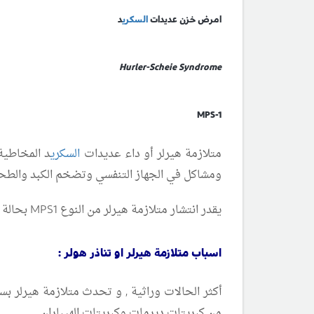
امرض خزن عديدات
السكري
د
Hurler-Scheie Syndrome
MPS-1
متلازمة هيرلر أو داء عديدات
السكري
د المخاطية
ومشاكل في الجهاز التنفسي وتضخم الكبد والطحال
يقدر انتشار متلازمة هيرلر من النوع
MPS1
بحالة واحدة لك
اسباب متلازمة هيرلر او تناذر هولر :
أكثر الحالات وراثية , و تحدث متلازمة هيرلر 
من كبريتات ديرمات وكبريتات الهيباران.