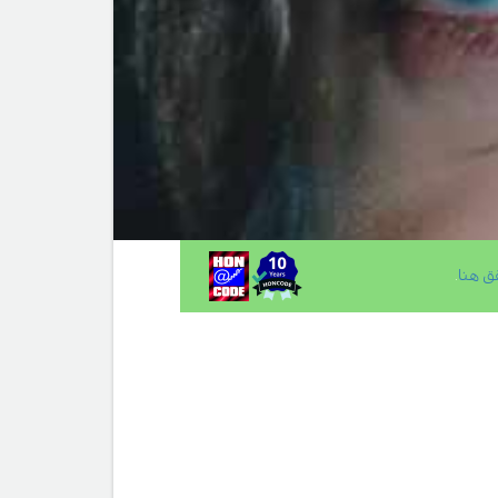
ق هنا
.