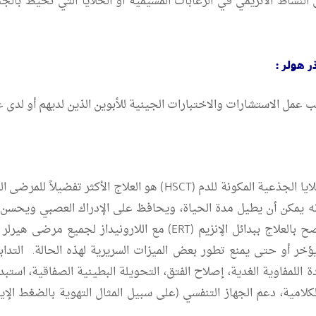
شاط الأنزيمي في الزغابات المشيمية أو الخلايا التي تحيط بالجن
ر هولر :
 عمل الاستشارات والاختبارات الجينية للأبوين الذين لديهم أو لدى ع
يمكن السيطرة على المرض بعدة أشكال. زرع الخلايا الجذعية المكونة لل
مراحل المرض المبكرة قبل أن يبدأ بالتدهور. ينصح بالعلاج ببدائل ال
عصبية. وقد ثبت أن الاستخدام المبكر لـ ERT يؤخر أو حتى يمنع تطور بعض الميزات السريرية لهذ
للمفاوية الغدية، إصلاح الفتق، التحويلة البطينية الصفاقية، استب
والكلامية، دعم الجهاز التنفسي (على سبيل المثال التهوية بالضغط 
.