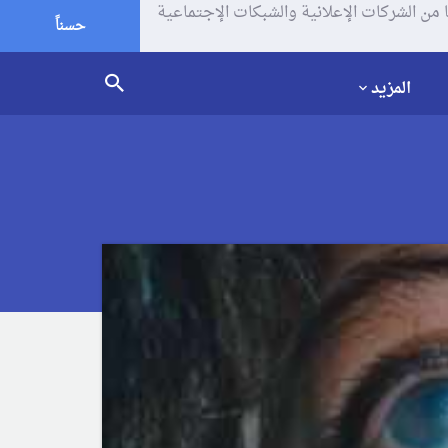
يف الإرتباط (الكوكيز) لتحليل زياراتك وإستخدامك للموقع و تتم مشاركة بعض المعلومات مع Google وغيرها من الشركات الإعلانية والشبكات الإجتماعية
حسناً
المزيد