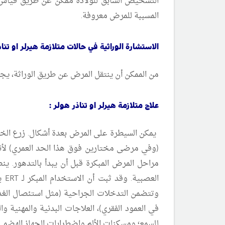
التشخيص السابق للولادة ممكن عن طريق قياس الن
المسببة للمرض معروفة.
الاستشارة الوراثية
في حالات متلازمة هيرلر او تناذ
من الممكن أن ينتقل المرض عن طريق الوراثة، يجب
علاج متلازمة هيرلر او تناذر هولر :
ال
وتتضمن التدخلات الجراحية (مثل استئصال الغدة ا
في العمود الفقري)، العلاجات البدنية والمهنية 
للسمع؛ ومسكنات الألم واضطرابات الجهاز الهضمي