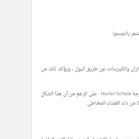
عر بالجسم).
ان والكبريتات عن طريق البول ، ويؤكد ذلك من
يمكن أن تتضمن نتائج التشخيصات التفاضلية الشكل الأكثر اعتدالًا من النوع 1 من داء عديد السكاريد المخاطي أو متلازمة Hurler-Scheie . على الرغم من أن هذا الشكل