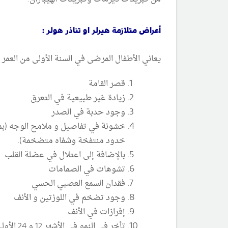
أعراض متلازمة هيرلر او تناذر هولر :
يعاني الأطفال المرضى في السنة الأولى من العمر
قصر القامة
زيادة غير طبيعية في التعرق
وجود حدبة في الصدر
خشونة في تفاصيل و ملامح الوجه (بم
خدود منتفخة وشفاه متضخمة).
بالإضافة إلى اعتلال في عضلة القلب
تشوهات في الصمامات
فقدان السمع العصبي الحسي
وجود تضخم في اللوزتين و الأنف
إفرازات في الأنف.
تأخر في النمو في الأشهر 12 و 24 الأولى من الحياة.