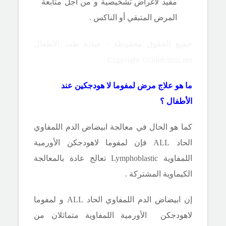
مفيد لأغراض تشخيصية و من أجل متابعة
المرض المتبقي أو الناكس .
جميع الحقوق محفوظة - عيادة طب الأطفال
Copyright ©childclinic.net
ما هو علاج مرض لمفوما لا هودجكين عند
الأطفال ؟
كما هو الحال في معالجة ابيضاض الدم اللمفاوي
الحاد
ALL
فإن لمفوما لاهودجكن الأورمية
اللمفاوية
Lymphoblastic
تعالج عادة بالمعالجة
الكيماوية المشتركة .
إن ابيضاض الدم اللمفاوي الحاد
ALL
و لمفوما
لاهودجكن الأورمية اللمفاوية متماثلان من