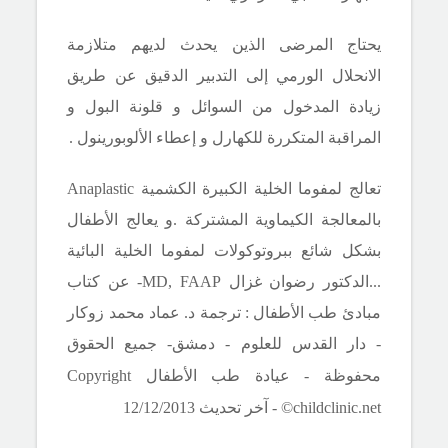
يحتاج المرضى الذين يحدث لديهم متلازمة
الانحلال الورمي إلى التدبير الدقيق عن طريق
زيادة المدخول من السوائل و قلونة البول و
المراقبة المتكررة للكهارل و إعطاء الألوبورينول .
تعالج لمفوما الخلية الكبيرة الكشمية
Anaplastic
بالمعالجة الكيماوية المشتركة .و يعالج الأطفال
بشكل شائع ببروتوكولات لمفوما الخلية البائية
.
.
.الدكتور رضوان غزال
MD, FAAP
- عن كتاب
مبادئ طب الأطفال : ترجمة د. عماد محمد زوكار
- دار القدس للعلوم - دمشق- جميع الحقوق
محفوظة - عيادة طب الأطفال
Copyright
©childclinic.net
- آخر تحديث
/2013
12
/
12