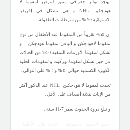
.يوجد تواتر جغرافي مميز لمرض لمفوما لا
هودجكين
NHL
و هي تشكل في إفريقيا
الاستوائية 50 % من سرطانات الطفولة .
إن 60% تقريباً من اللمفوما عند الأطفال من نوع
لمفوما لاهودجكن و الباقي لمفوما هودجكن . و
تشكل لمفوما الأورمات اللمفية 50% من الحالات
في حين تشكل لمفوما بوركيت و لمفومات الخلية
الكبيرة الكشمية حوالي 35% و15% على التوالي .
تحدث لمفوما لا هودجكين
NHL
عند الذكور أكثر
من الإناث بثلاثة أضعاف على الأقل .
و تبلغ ذروة الحدوث بعمر 7-11 سنة .
جميع الحقوق محفوظة - عيادة طب الأطفال