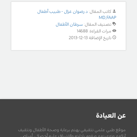
كاتب المقال:
د.رضوان غزال - طبيب أطفال
MD,FAAP
تصنيف المقال:
سرطان الأطفال
مرات القراءة: 14688
تاريخ الإضافة 13-12-2013
عن العيادة
موقع طبي علمي تثقيفي يهتم برعاية وصحة الأطفال وتثقيف
آبائهم وتوعيتهم ويقوم بإدارته والإشراف عليه أخصائي أمراض