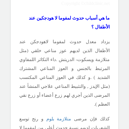
Copyright ©childclinic.net
ما هي أسباب حدوث لمفوما لا هودجكين عند
الأطفال ؟
يزداد معدل حدوث لمفوما لاهودجكن عند
الأطفال الذين لديهم عوز مناعي خلقي (مثل
متلازمة ويسكوت- الدريتش .داء التكاثر اللمفاوي
المرتبط بالجنس و العوز المناعي المشترك
الشديد ) .و كذلك في العوز المناعي المكتسب
(مثل الإيدز , والتثبيط المناعي علاجي المنشأ عند
المرضى الذين أجري لهم زرع أعضاء أو زرع نقي
العظم ).
كذلك فإن مرضى
متلازمة بلوم
و رنح توسع
الشعريات لديهم نسبة حدوث أعلى من لمفوما لا