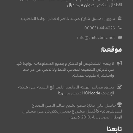
الأطفال الدكتور
رضوان فريد غزال
.
سوريا, دمشق, شارع مرشد خاطر (بغداد) , جادة الخطيب.
00963114414026
info@childclinic.net
موقعنا:
لا يقدم التشخيص أو العلاج وجميع المعلومات الواردة فيه
هي لغرض التثقيف الصحي فقط ولا تغني عن مراجعة
واستشارة طبيب طفلك.
يحقق معايير الهيئة العالمية للمواقع الطبية على شبكة
الإنترنت
HONcode
تحقق من
هنا
حاصل على جائزة سمو الشيخ سالم العلي الصباح
للمعلوماتية كأفضل مشروع صحي إلكتروني على مستوى
الوطن العربي لعام2010,
تحقق
.
تابعنا