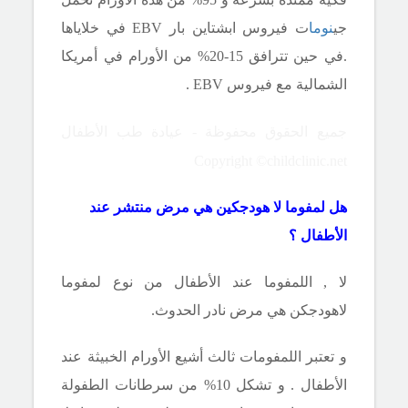
جي
نوما
ت فيروس ابشتاين بار
EBV
في خلاياها
.في حين تترافق
15-20%
من الأورام في أمريكا
الشمالية مع فيروس
EBV
.
جميع الحقوق محفوظة - عيادة طب الأطفال
Copyright ©childclinic.net
هل لمفوما لا هودجكين هي مرض منتشر عند
الأطفال ؟
لا , اللمفوما عند الأطفال من نوع لمفوما
لاهودجكن هي مرض نادر الحدوث.
و تعتبر اللمفومات ثالث أشيع الأورام الخبيثة عند
الأطفال . و تشكل 10% من سرطانات الطفولة