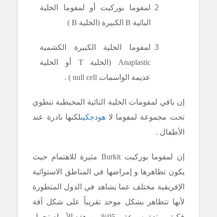
لمفوما بوركيت أو لمفوما الخلية
البائية
B
الكبيرة (الخلية
B
)
لمفوما الخلية الكبيرة الكشمية
Anaplastic
(الخلية
T
أو الخلية
عديمة الواسمات
null cell
) .
إن باقي لمفومات الخلية التائية المحيطية تنطوي
تحت مجموعة لمفوما لا
هودجكين
لكنها نادرة عند
الأطفال .
إن لمفوما بوركيت
Burkit
مثيرة للاهتمام حيث
يكون تظاهرها و إمراضها في المناطق الاستوائية
الإفريقية مختلف عما يشاهد في الدول المتطورة
لأنها تتظاهر بشكل موحد تقريباً على شكل آفة
فكية ممتدة بسرعة و 95% من هذه الأورام تحمل