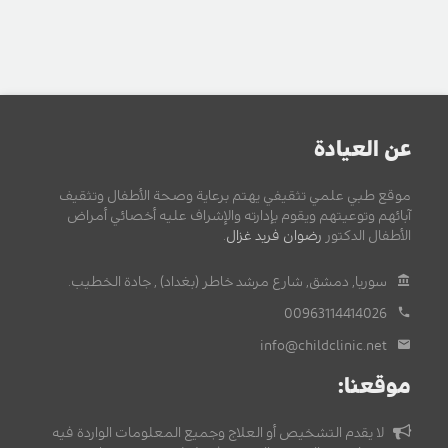
عن العيادة
موقع طبي علمي تثقيفي يهتم برعاية وصحة الأطفال وتثقيف
آبائهم وتوعيتهم ويقوم بإدارته والإشراف عليه أخصائي أمراض
الأطفال الدكتور
رضوان فريد غزال
.
سوريا, دمشق, شارع مرشد خاطر (بغداد) , جادة الخطيب.
00963114414026
info@childclinic.net
موقعنا:
لا يقدم التشخيص أو العلاج وجميع المعلومات الواردة فيه