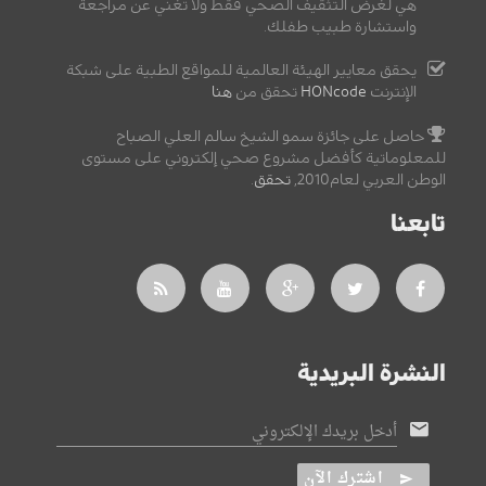
هي لغرض التثقيف الصحي فقط ولا تغني عن مراجعة
واستشارة طبيب طفلك.
يحقق معايير الهيئة العالمية للمواقع الطبية على شبكة
الإنترنت
HONcode
تحقق من
هنا
حاصل على جائزة سمو الشيخ سالم العلي الصباح
للمعلوماتية كأفضل مشروع صحي إلكتروني على مستوى
الوطن العربي لعام2010,
تحقق
.
تابعنا
النشرة البريدية
أدخل بريدك الإلكتروني
اشترك الآن