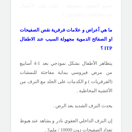
جميع الحقوق محفوظة - عيادة طب الأطفال
Copyright ©childclinic.net
ما هي أعراض و علامات فرفرية نقص الصفيحات
او الصفائح الدموية مجهولة السبب عند الاطفال
ITP
؟
يتظاهر الأطفال بشكل نموذجي بعد 1-4 أسابيع
من مرض فيروسي ببداية مفاجئة للنمشات
(الفرفريات ) و الكدمات على الجلد مع النزف من
الأغشية المخاطية .
يحدث النزف الشديد بعد الرض .
إن النزف الداخلي العفوي نادر و يشاهد عند هبوط
تعداد الصفيحات دون 10000 / ملم3 .