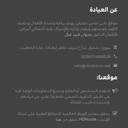
عن العيادة
موقع طبي علمي تثقيفي يهتم برعاية وصحة الأطفال وتثقيف
آبائهم وتوعيتهم ويقوم بإدارته والإشراف عليه أخصائي أمراض
الأطفال الدكتور
رضوان فريد غزال
.
سوريا, دمشق, شارع مرشد خاطر (بغداد) , جادة الخطيب.
00963114414026
info@childclinic.net
موقعنا:
لا يقدم التشخيص أو العلاج وجميع المعلومات الواردة فيه
هي لغرض التثقيف الصحي فقط ولا تغني عن مراجعة
واستشارة طبيب طفلك.
يحقق معايير الهيئة العالمية للمواقع الطبية على شبكة
الإنترنت
HONcode
تحقق من
هنا