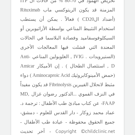
تحريض الهمود في 70-80 % من حالات ال
ITP
المزمنة قد يكون الريتوكسي ماب
Rituximab
(أضداد ال
CD20
) فعالاً . يمكن أن يستطب
استخدام التثبيط المناعي بواسطة الأزاثيوبرين أو
السيكلوفوسفاميد وفصادة البلاسما في الحالات
المعندة التي فشلت فيها المعالجات الأخرى
(الستيرويدات .
IVIG
, الغلوبولين المناعي
Anti-
D
, استئصال الطحال ) . إن الأميكار
Amicar
(حمض الأمينوكابروئيك
Aminocaproic Acid
) دواء
مثبط لانحلال الفيبرين
Fibrinolysis
قد يكون مفيداً
في النزف الفموي .
.
.الدكتور رضوان غزال
MD,
FAAP
- عن كتاب مبادئ طب الأطفال : ترجمة د.
عماد محمد زوكار - دار القدس للعلوم - دمشق-
جميع الحقوق محفوظة - عيادة طب الأطفال -
Copyright ©childclinic.net
- آخر تحديث