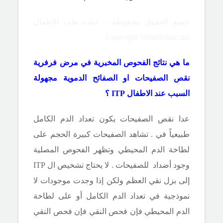
جميع الحقوق محفوظة - عيادة طب الأطفال
Copyright ©childclinic.net
ما هي نتائج الفحوص المخبرية في مرض فرفرية
نقص الصفيحات او الصفائح الدموية مجهولة
السبب عند الاطفال
ITP
؟
عدا نقص الصفيحات يكون تعداد الدم الكامل
طبيعياً في . تشاهد الصفيحات كبيرة الحجم على
لطاخة الدم المحيطي وتظهر الفحوص المصلية
وجود أضداد للصفيحات . لا يحتاج تشخيص ال
ITP
إلى بزل نقي العظم ولكن إذا وجدت موجودات لا
نموذجية في تعداد الدم الكامل أو على لطاخة
الدم المحيطي فإن فحص النقي فإن فحص النقي