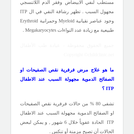
مستطب لنفي الابيضاض وفقر الدم اللاتنسجي
مجهول السبب . تظهر رشافة النفي في ال
ITP
وجود عناصر نقيانية
Myeloid
وحمرانية
Erythroid
طبيعية مع زيادة عدد النواءات
Megakaryocytes
.
جميع الحقوق محفوظة - عيادة طب الأطفال
Copyright ©childclinic.net
ما هو علاج مرض فرفرية نقص الصفيحات او
الصفائح الدموية مجهولة السبب عند الاطفال
ITP
؟
تشفى 80 % من حالات فرفرية نقص الصفيحات
او الصفائح الدموية مجهولة السبب عند الاطفال
ITP
الحادة عفوياً خلال 6 شهور , و يمكن لبعض
الحالات أن تصبح مزمنة أو تنكس .