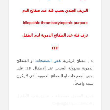
النزيف الجلدي بسبب قلة عدد صفائح الدم
Idiopathic thrombocytopenic purpura
نزف قلة عدد الصفائح الدموية لدى الطفل
ITP
يدل مصلح فرفرية
نقص الصفيحات
او الصفائح
الدموية مجهولة السبب عند الاطفال
ITP
على
نقص الصفيحات او الصفائح الدموية الذي لا يكون
سببه واضحاً .
جميع الحقوق محفوظة - عيادة طب الأطفال
Copyright ©childclinic.net