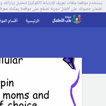
لضمان حصولك على أفضل تجربة تصفح على موقعنا, يمكنك معرفة
الرئيسية
أقسام الموق