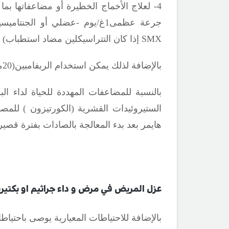
4-
جرعة عظمى1غ/يوم -عضلي أو الجنتاميسين(5ملغ/كغ/يوم)مقسمة على ثلاث جرعات لمدة 7-14يوما من المعالجة بالإضافة للتتراسيكلين(أو
SMX
إذا كان التتراسيكلين مضاد استطباب)
بالإضافة لذلك يمكن استخدام الريفامبين(20ملغ/كغ/يوم) وذلك لتخفيف معدل النكس.
بالنسبة للمضاعفات المهددة للحياة لداء ا
الستيروئيدات القشرية (الكورتيزون ) للمصا
هايمر بعد بدء المعالجة بالصادات بفترة قصي
عزل المريض في مرض و داء جراثيم او بكتيريا
بالإضافة للاحتياطات المعيارية يوصى باحتيا