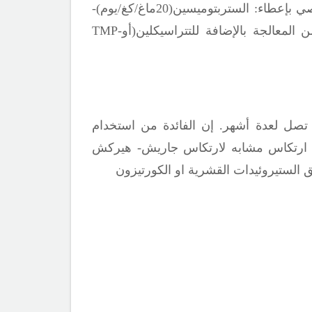
لعلاج الأخماج الخطيرة أو مضاعفاتها بما فيها التهاب الشغاف، التهاب، السحايا، ذات العظم والنقي يوصي بإعطاء: الستربتوميسين(20ماغ/كغ/يوم)-
TMP-
ج تصل لعدة أشهر. إن الفائدة من استخدام
 ارتكاس مشابه لارتكاس جاريش- هيركش
 الستيروئيدات القشرية او الكورتيزون