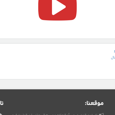
ال
موقعنا:
تا