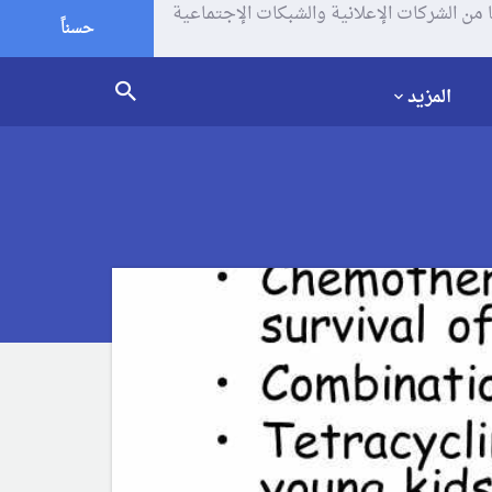
يف الإرتباط (الكوكيز) لتحليل زياراتك وإستخدامك للموقع و تتم مشاركة بعض المعلومات مع Google وغيرها من الشركات الإعلانية والشبكات الإجتماعية
حسناً
المزيد