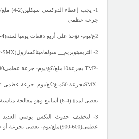
1- يجب إعطاء الدوكسي سيكلين(2-4) ملغ/كغ/يوم- جرعة عظمى200ملغ/يوم- يعطى على جرعتين يوميا
جرعة عظمى
2غ/يوم- تؤخذ على أربع دفعات يوميا لمدة(4-6) أسابيع
2- التريميتوبريم__ سولفاميتاكسازول(
-SMX)
-
TMP
بجرعة10ملغ/كغ/يوم- جرعة عظمى480ملغ/يوم
-
SMX
بجرعة 50ملغ/كغ/يوم- جرعة عظمى 2
4غ/ي
يعطى لمدة (4-6) أسابيع وهو معالجة مناسبة للمرض الأصغر عمراً.
3- لتخفيف حدوث النكس يوصي العديد من الخبراء بالمشاركة بين التتراسيكلين(أو الـــ
عظمى(600-900)ملغ/يوم- تعطى بجرعة أو جرعتين