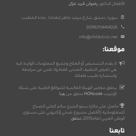
الأطفال الدكتور
رضوان فريد غزال
.
سوريا, دمشق, شارع مرشد خاطر (بغداد) , جادة الخطيب.
00963114414026
info@childclinic.net
موقعنا:
لا يقدم التشخيص أو العلاج وجميع المعلومات الواردة فيه
هي لغرض التثقيف الصحي فقط ولا تغني عن مراجعة
واستشارة طبيب طفلك.
يحقق معايير الهيئة العالمية للمواقع الطبية على شبكة
الإنترنت
HONcode
تحقق من
هنا
حاصل على جائزة سمو الشيخ سالم العلي الصباح
للمعلوماتية كأفضل مشروع صحي إلكتروني على مستوى
الوطن العربي لعام2010,
تحقق
.
تابعنا