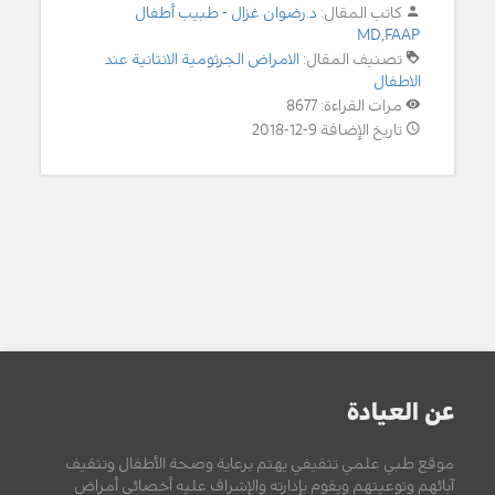
كاتب المقال:
د.رضوان غزال - طبيب أطفال
MD,FAAP
تصنيف المقال:
الامراض الجرثومية الانتانية عند
الاطفال
مرات القراءة: 8677
تاريخ الإضافة 9-12-2018
عن العيادة
موقع طبي علمي تثقيفي يهتم برعاية وصحة الأطفال وتثقيف
آبائهم وتوعيتهم ويقوم بإدارته والإشراف عليه أخصائي أمراض