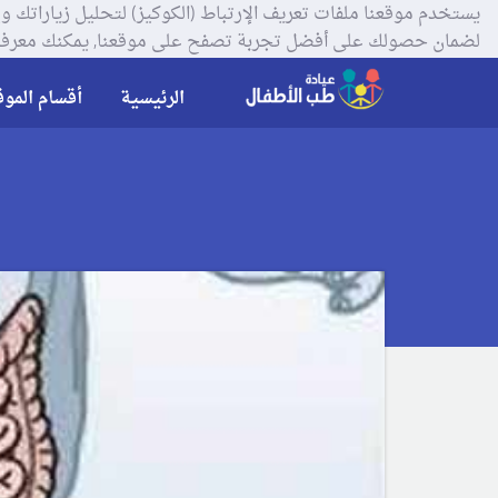
لضمان حصولك على أفضل تجربة تصفح على موقعنا, يمكنك معرفة
الرئيسية
أقسام الموق