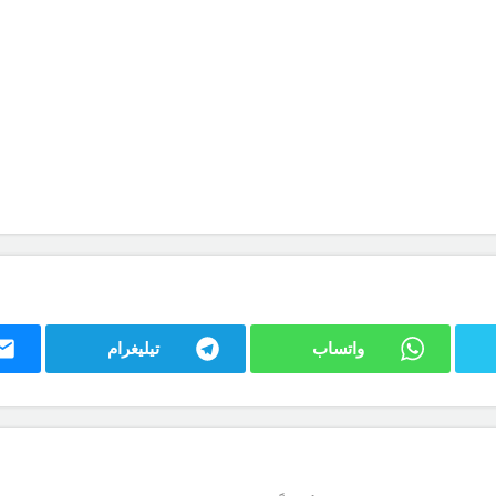
واتساب
تيليغرام