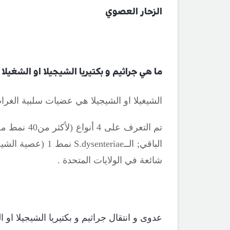
الزحار العصوي
ما هي جراثيم و بكتيريا الشيجيلا او الشغيلا 
الشيغيلا او الشيجيلا هي عضيات سلبية الغرام
تم التعرف على 4 أنواع (لأكثر من40 نمط مصلي). حاليا الــ
الباقي
;
الــ
S.dysenteriae
نمط 1 (عصية الشيغا) نادرة في الولايات المتحدة ولكنها واسعة الانتشار في أفريقيا الريفية وشبه القارة الهندية
شائعة في الولايات المتحدة .
عدوى و انتقال جراثيم و بكتيريا الشيجيلا او ال