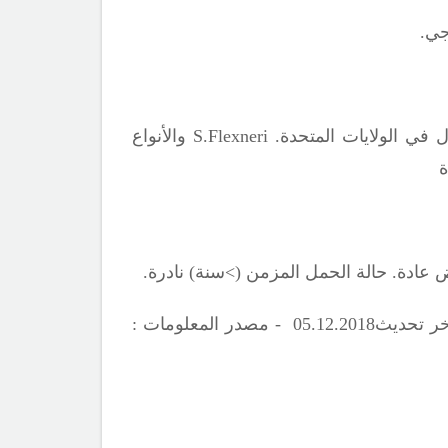
جي.
S.Flexneri
والأنواع
ة
ر تحديث0
18 - مصدر المعلومات :
.20
12
5.