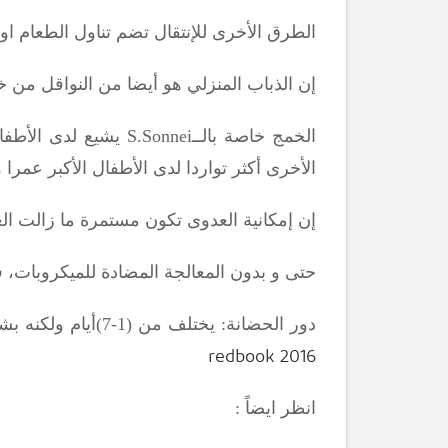
الطرق الأخرى للإنتقال تضم تناول الطعام ا
إن الذباب المنزلي هو أيضا من النواقل من خ
الخمج خاصة بالــ
S.Sonnei
يشيع لدى الأطفال بعمر(1-4)سنوات هو مشكلة هامة في مراكز رعاية 
الأخرى أكثر تواردا لدى الأطفال الأكبر عمرا 
إن إمكانية العدوى تكون مستمرة ما زالت ال
حتى و بدون المعالجة المضادة للميكروبات، فإن حالة الحمل لدى الناقة تنقطع خل
دور الحضانة: يختلف من (1-7)أيام ولكنه بشكل نموذجي (2-4) أيام .
redbook 2016
انظر ايضاً :