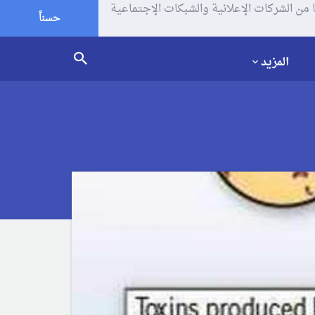
يف الإرتباط (الكوكيز) لتحليل زياراتك وإستخدامك للموقع و تتم مشاركة بعض المعلومات مع Google وغيرها من الشركات الإعلانية والشبكات الإجتماعية
حسناً
المزيد