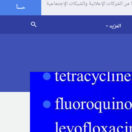
يف الإرتباط (الكوكيز) لتحليل زياراتك وإستخدامك للموقع و تتم مشاركة بعض المعلومات مع Google وغيرها من الشركات الإعلانية والشبكات الإجتماعية
حسناً
المزيد