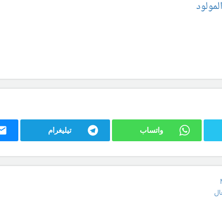
لمولود
واتساب
تيليغرام
ال