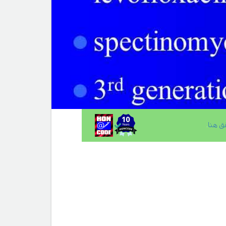
ق هنا
.