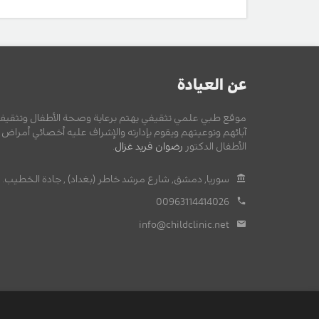
عن العيادة
موقع طبي علمي تثقيفي يهتم برعاية وصحة الأطفال وتثقيف
آبائهم وتوعيتهم ويقوم بإدارته والإشراف عليه أخصائي أمراض
الأطفال الدكتور
رضوان فريد غزال
.
سوريا, دمشق, شارع مرشد خاطر (بغداد) , جادة الخطيب.
00963114414026
info@childclinic.net