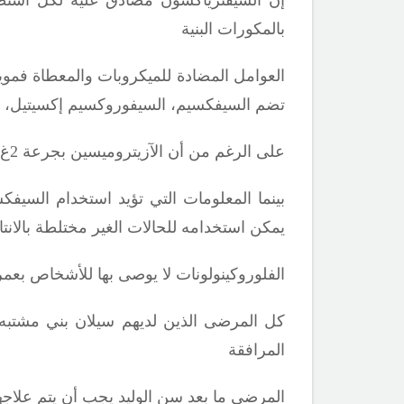
بالمكورات البنية
العوامل المضادة للميكروبات والمعطاة فمويا 
تضم السيفكسيم، السيفوروكسيم إكسيتيل، ال
على الرغم من أن الآزيتروميسين بجرعة 2غ فمويا فعال ضد السيلان البني الغير مختلط لكنه مكلف وقد يسبب تلبكا في السبيل المعدي المعوي
بينما المعلومات التي تؤيد
استخدام السيفكسي
يمكن استخدامه للحالات الغير مختلطة بالانت
الفلوروكينولونات لا يوصى بها للأشخاص بعمر<18سنة وهي مضاد استطباب لدى النساء الحوامل أو المر
كل المرضى الذين لديهم سيلان بني مشتبه
المرافقة
المرضى ما بعد سن الوليد يجب أن يتم علاجه