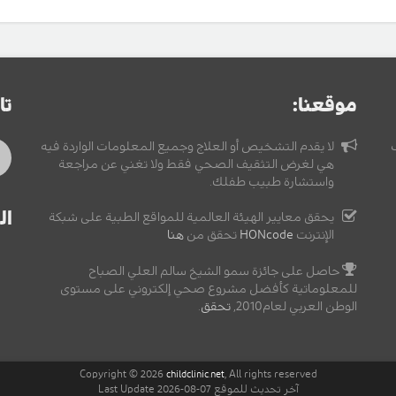
موقعنا:
تا
لا يقدم التشخيص أو العلاج وجميع المعلومات الواردة فيه
هي لغرض التثقيف الصحي فقط ولا تغني عن مراجعة
واستشارة طبيب طفلك.
ال
يحقق معايير الهيئة العالمية للمواقع الطبية على شبكة
الإنترنت
HONcode
تحقق من
هنا
حاصل على جائزة سمو الشيخ سالم العلي الصباح
للمعلوماتية كأفضل مشروع صحي إلكتروني على مستوى
الوطن العربي لعام2010,
تحقق
.
Copyright © 2026
, All rights reserved
childclinic.net
آخر تحديث للموقع 07-08-2026 Last Update