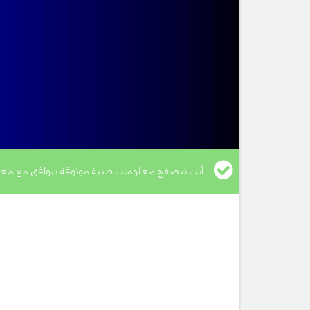
أنت تتصفح معلومات طبية موثوقة تتوافق مع معا