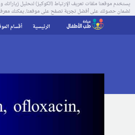
لضمان حصولك على أفضل تجربة تصفح على موقعنا, يمكنك معرفة
الرئيسية
أقسام الموق