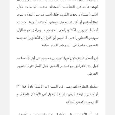
أوبئة عامة في المناخات المعتدلة تحدث الجائحات خلال
أشهر الشتاء و تحدث الذروة خلال أسبوعين من البدء و تدوم
4-8
أسابيع أو أكثر إن تفعيل نمطين أو ثلاثة أنماط أو تحت
أنماط لفيروس الأنفلونزا في المجتمع قد يترافق مع تطاول
موسم الأنفلونزا حتى 3 أشهر أو أكثر؛ إن الأنفلونزا شديدة
العدوى و خاصة في التجمعات المؤسساتية
إن أعظم فترة يكون فيها المرضى معديين هي أول 24 ساعة
قبل بدء الأعراض و و تستمر العدوى خلال كامل فترة التطور
العرضي
ينقطع الطرح الفيروسي في المفرزات الأنفية عادة خلال 7
أيام من بداية المرض لكن قد يطول في الأطفال الصغار و
المرضى ناقصي المناعة
إن أثر الأنفلونزا على الأطفال الآسوياء مناعيا و الأطفال