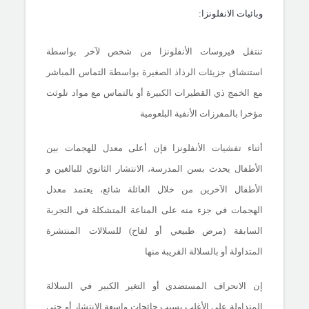
وبائيات الانفلونزا:
تنتقل فيروسات الأنفلونزا من شخص لآخر بواسطة
استنشاق جزيئات الرذاذ الصغيرة بواسطة التماس المباشر
مع الخمج ذي القطيرات الكبيرة أو بالتماس مع مواد تلوثت
مؤخرا بالمفرزات الأنفية البلعومية
أثناء تفشيات الأنفلونزا فإن أعلى معدل للهجمات بين
الأطفال يحدث بسن المدرسة، الانتشار الثانوي للبالغين و
الأطفال الآخرين من خلال العائلة شائع، يعتمد معدل
الهجمات في جزء منه على المناعة المتشكلة في التجربة
السابقة (مرض طبيعي أو لقاح) للسلالات المنتشرة
المتداولة أو بالسلالة القريبة منها
إن الانحراف المستضدي أو التغير الكبير في السلالة
المتداولة على الأغلب بسبب جائحات واسعة الانتشار أو حتى