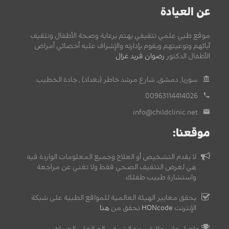
عن العيادة
موقع طبي علمي تثقيفي يهتم برعاية وصحة الأطفال وتثقيف
آبائهم وتوعيتهم ويقوم بإدارته والإشراف عليه أخصائي أمراض
الأطفال الدكتور
رضوان فريد غزال
.
سوريا, دمشق, شارع مرشد خاطر (بغداد) , جادة الخطيب.
00963114414026
info@childclinic.net
موقعنا:
لا يقدم التشخيص أو العلاج وجميع المعلومات الواردة فيه
هي لغرض التثقيف الصحي فقط ولا تغني عن مراجعة
واستشارة طبيب طفلك.
يحقق معايير الهيئة العالمية للمواقع الطبية على شبكة
الإنترنت
HONcode
تحقق من
هنا