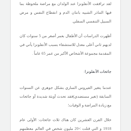
لقد ترافقت الأنفلونزا عند الولدان مع مراضة ملحوظة بما
فيها التناذر الشبيه بانتان الدم و انقطاع النفس و مرض
السبيل التنفسي السفلي.
أظهرت الدراسات أن الأطفال بعمر أصغر من 5 سنوات كان
لديهم ثاني أعلى معدل للاستشفاء بسبب الأنفلونزا يأتي في
المقدمة مجموعة الأشخاص الأكبر من عمر 65 عاماً .
جائحات الأنفلونزا:
عندما يتغير الفيروس الساري بشكل جوهري عن السنوات
السابقة (تغير مستضدي)فقد تحدث أوبئة شديدة أو جائحات
مع زيادة المراضة و الوفيات؛
خلال القرن العشرين كان هناك ثلاث جائحات: الأولى عام
1918 و التي قتلت >20 مليون شخص في العالم معظمهم