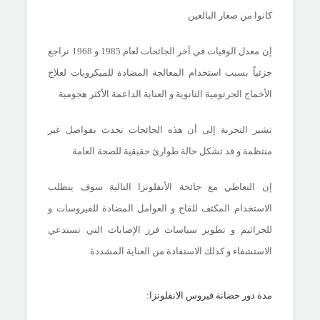
كانوا من صغار البالغين
إن معدل الوفيات في آخر الجائحات لعام 1985 و 1968 تراجع
جزئياً بسبب استخدام المعالجة المضادة للميكروبات لعلاج
الأخماج الجرثومية الثانوية و العناية الداعمة الأكثر هجومية
تشير التجربة إلى أن هذه الجائحات تحدث بفواصل غير
منتظمة و قد تشكل حالة طوارئ حقيقية للصحة العامة
إن التعاطي مع جائحة الأنفلونزا التالية سوف يتطلب
الاستخدام المكثف للقاح و العوامل المضادة للفيروسات و
للجراثيم و تطوير سياسات فرز الإصابات التي تستدعي
الاستشفاء و كذلك الاستفادة من العناية المشددة.
مدة دور حضانة فيروس الانفلونزا: