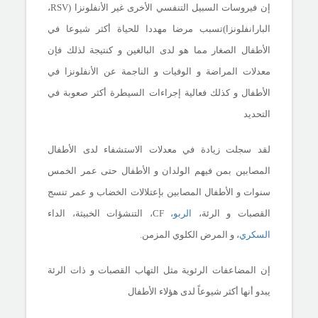
إن فيروسات السبيل التنفسي الأخرى غير الأنفلونزا (
RSV
،
البارانفلونزا)تسبب مرضا مهددا للحياة أكثر شيوعا في
الأطفال الصغار مما هو لدى البالغين و كنتيجة لذلك فإن
معدلات المراضة و الوفيات و الناجمة عن الأنفلونزا في
الأطفال و كذلك فعالية إجراءات السيطرة أكثر صعوبة في
التحديد
لقد سجلت زيادة في معدلات الاستشفاء لدى الأطفال
المصابين بمن فيهم الولدان و الأطفال حتى عمر الخمس
سنوات و الأطفال المصابين بإعتلالات الخضاب و عمر تنسج
القصبات و الرئة،
الربو
،
CF
، التنشؤات الخبيثة، الداء
السكري
، و المرض الكلوي المزمن.
إن المضاعفات الرئوية مثل التهاب القصبات و ذات الرئة
يبدو أنها أكثر شيوعاً لدى هؤلاء الأطفال