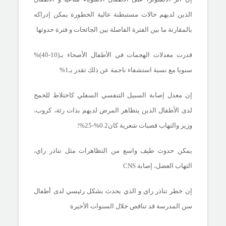
الذين لديهم حالات مستبطنة عالية الخطورة يمكن إدراكه
بالمقارنة ما بين الفترة الفاصلة بين الجائحات و فترة حدوثها
قدرت معدلات الهجمات في الأطفال الأصحاء بـ
(10-40)%
سنويا مع نسبة استشفاء ناجمة عن ذلك تقدر بـ1%
إن معدل إصابة السبيل التنفسي السفلي كاختلاط للخمج
لدى الأطفال الذين يتظاهر المرض لديهم بذات رئة، كروب،
وزيز والتهاب قصبات شعرية كان
.2%-25%؛
0
يمكن حدوث طيف واسع من التظاهرات مثل تناذر راي،
التهاب العضل، إصابة
CNS
إن خطر تناذر راي و الذي يحدث بشكل رئيسي لدى أطفال
سن المدرسة قد تناقص خلال السنوات الأخيرة