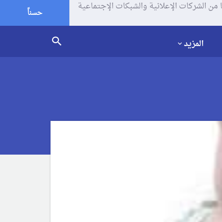
يف الإرتباط (الكوكيز) لتحليل زياراتك وإستخدامك للموقع و تتم مشاركة بعض المعلومات مع Google وغيرها من الشركات الإعلانية والشبكات الإجتماعية
حسناً
المزيد