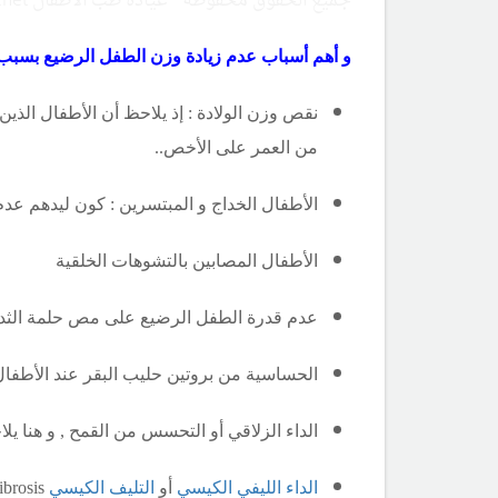
جميع الحقوق محفوظة - عيادة طب الأطفال Copyright ©childclinic.net
و أهم أسباب عدم زيادة وزن الطفل الرضيع بسبب
من العمر على الأخص..
الأطفال الخداج و المبتسرين : كون ليدهم عدم
الأطفال المصابين بالتشوهات الخلقية
عدم قدرة الطفل الرضيع على مص حلمة الثدي 
الحساسية من بروتين حليب البقر عند الأطفا
الداء الزلاقي أو التحسس من القمح , و هنا 
الداء الليفي الكيسي
أو
التليف الكيسي
cystic fibrosis