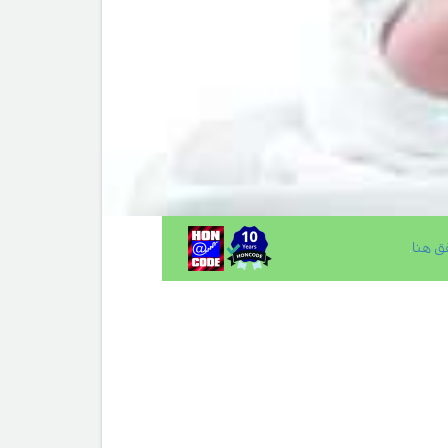
ق هنا
.