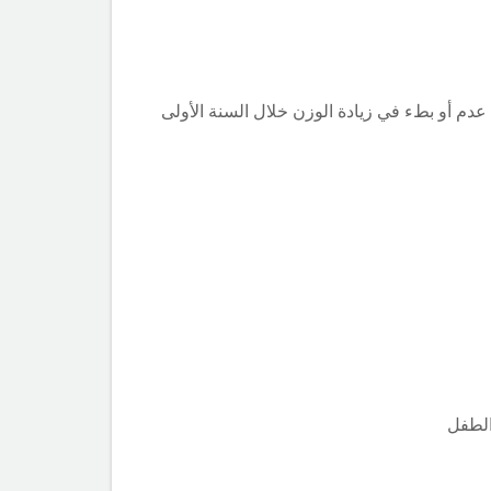
لذين يكون لديهم نقص في الوزن عند الولادة (أقل من 2500 غ) , يكون لديهم عدم أو بطء في زيادة الوزن خلال السنة الأولى
الطفل