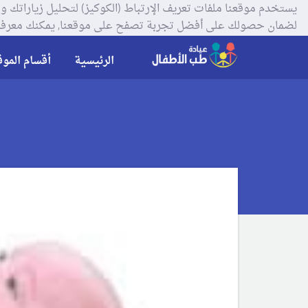
لضمان حصولك على أفضل تجربة تصفح على موقعنا, يمكنك معرفة
الرئيسية
أقسام الموق