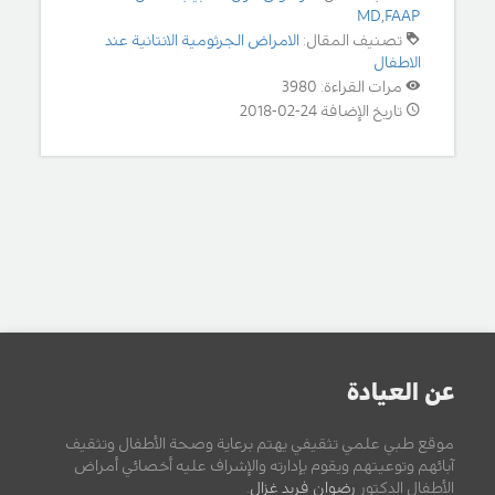
MD,FAAP
تصنيف المقال:
الامراض الجرثومية الانتانية عند
الاطفال
مرات القراءة: 3980
تاريخ الإضافة 24-02-2018
عن العيادة
موقع طبي علمي تثقيفي يهتم برعاية وصحة الأطفال وتثقيف
آبائهم وتوعيتهم ويقوم بإدارته والإشراف عليه أخصائي أمراض
الأطفال الدكتور
رضوان فريد غزال
.