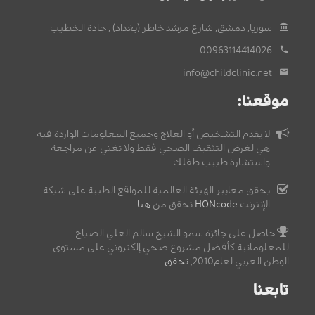
سوريا, دمشق, شارع مرشد خاطر (بغداد) , جادة الخطيب.
00963114414026
info@childclinic.net
موقعنا:
لا يقدم التشخيص أو العلاج وجميع المعلومات الواردة فيه
هي لغرض التثقيف الصحي فقط ولا تغني عن مراجعة
واستشارة طبيب طفلك.
يحقق معايير الهيئة العالمية للمواقع الطبية على شبكة
الإنترنت
HONcode
تحقق من
هنا
حاصل على جائزة سمو الشيخ سالم العلي الصباح
للمعلوماتية كأفضل مشروع صحي إلكتروني على مستوى
الوطن العربي لعام2010,
تحقق
.
تابعنا