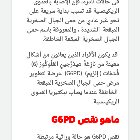
في حالات نادرة، فإن الإصابة بالعدوى
الريكيتسية قد تسبب بداية سريعة على
نحو غير عادي من حمى الجبال الصخرية
المبقعة الشديدة ، والمعروفة باسم حمى
الجبال الصخرية المبقعة الخاطفة.
قد يكون الأفراد الذين يعانون من أشكال
معينة من نازِعَةُ هيدْرُجينِ الغلُوكُوز (6)
فُسْفات ( إنزيم) (G6PD) عرضة لتطوير
مرض حمى الجبال الصخرية المبقعة
الخاطفة عندما يصاب ببكتيريا العدوى
الريكيتسية.
ماهو نقص G6PD
نقص G6PD هو حالة وراثية مرتبطة