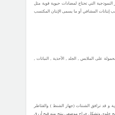
النموذجية التي تحتاج لمضادات حيوية قوية مثل
ب إنتانات المشافي
أو ما يسمى الإنتان المكتسب
ة على الملابس , الجلد , الأحذية , النباتات ,
زية و قد ترافق الشنتات (جهاز الشنط ) والقثاطر
ج خلوي وتشكل خراج موضعي ينتج منه قيح أزرق