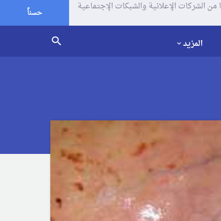
يف الإرتباط (الكوكيز) لتحليل زياراتك وإستخدامك للموقع و تتم مشاركة بعض المعلومات مع Google وغيرها من الشركات الإعلانية والشبكات الإجتماعية
حسناً
المزيد