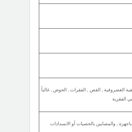
ة الغضروفية , القص , الفقرات , الحوض , غالباً
ي الفقرية
باجهزة , والمصابين بالحصيات أو الانسدادات