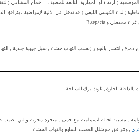
موضعية (الرئة ) او الجهازية التابعة للمضيف . أخماج المشافي (التنف
اطية (الداء الكيسي الليفي ) قد تدخل في الآلية لإمراضية . يترافق ا
تج غراء محفظي و
B,sepacia
 دماغ , انتشار بالجوار (
بسبب
التهاب خشاء , سبل جيبية جلدية , التها
 ,الدافئة الحارة , تلوث برك السباحة
ؤلمة , مسببة لحالة انسمامية مع حمى , منخرة مخربة والتي تصيب
ري
, وتترافق مع شلل العصب السابع والتهاب الخشاء .