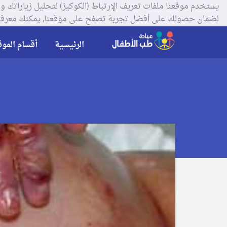
لضمان حصولك على أفضل تجربة تصفح على موقعنا, يمكنك معرفة
الرئيسية
أقسام الموق