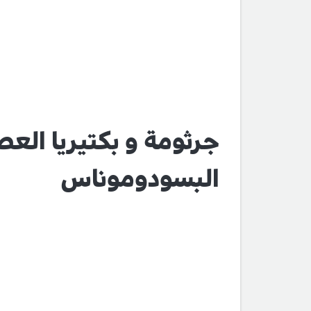
جرثومة و بكتيريا العصيا
البسودوموناس