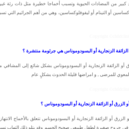
كبير من المضادات الحيوية وتسبب أخماجا خطيرة مثل ذات رئة غير 
كساسين أو التينام أو ليفوفلوكساسين، وهي من أهم الجراثيم التي تسب
الزائفة الزنجارية أو البسودوموناس
هي جرثومة منتشرة ؟
 أو الزائفة الزنجارية أو البسودوموناس
بشكل شائع إلى المشافي محمول
معوي للمرضى , و امراضها قليلة الحدوث بشكلٍ عام
و الزرق أو الزائفة الزنجارية أو البسودوموناس ؟
 الزرق أو الزائفة الزنجارية أو البسودوموناس
تتعلق بالأخماج الانتها
في جروح صغيرة لطفل طبيعي صحيح الجسم وقد يتلو ذلك التهاب نسي