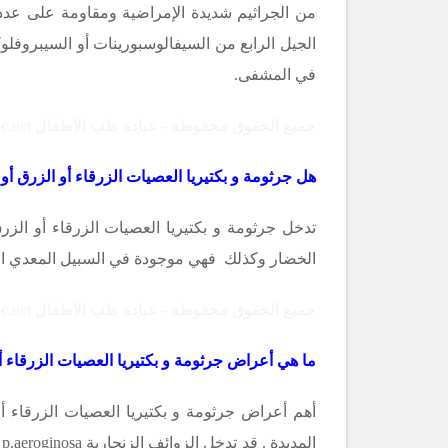
من الجراثيم شديدة الإمراضية ومقاومة على عدد 
الجيل الرابع من السيفالوسبورينات أو السيبروفلو
في المشفى.
جميع الحقوق محفوظة - عيادة طب الأطفال Copyright ©childclinic.net
هل
جرثومة
و بكتيريا
العصيات الزرقاء أو الزرق أو 
تدخل
جرثومة
و بكتيريا
العصيات الزرقاء أو الزرق
الخضار وكذلك
فهي موجودة في السبيل المعدي ال
جميع الحقوق محفوظة - عيادة طب الأطفال Copyright ©childclinic.net
ما هي
أعراض
جرثومة
و بكتيريا
العصيات الزرقاء أ
أهم أعراض
جرثومة
و بكتيريا
العصيات الزرقاء أو
المديدة . قد تدخل الزوائف الزنجارية
p.aeroginosa