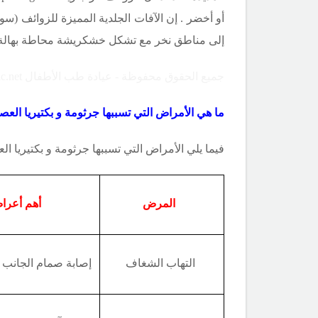
أو أخضر . إن الآفات الجلدية المميزة للزوائف (س
إلى مناط
ق نخر مع تشكل خشكريشة محاطة بهالة حم
جميع الحقوق محفوظة - عيادة طب الأطفال Copyright ©childclinic.net
ما هي الأمراض التي تسببها جرثومة
و بكتيريا
العصي
فيما يلي
الأمراض التي تسببها جرثومة
و بكتيريا
الع
المرض
أهم أعرا
التهاب الشغاف
إصابة صمام الجانب ا