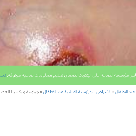
يير مؤسسة الصحة على الإنترنت لضمان تقديم معلومات صحية موثوقة,
تحق
 عند الاطفال
الامراض الجرثومية الانتانية عند الاطفال
جرثومة و بكتيريا العصيا