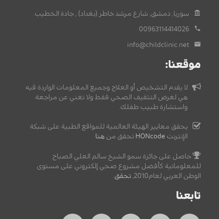
سوريا, دمشق, شارع مرشد خاطر (بغداد) , جادة الخطيب.
00963114414026
info@childclinic.net
موقعنا:
لا يقدم التشخيص أو العلاج وجميع المعلومات الواردة فيه
هي لغرض التثقيف الصحي فقط ولا تغني عن مراجعة
واستشارة طبيب طفلك.
يحقق معايير الهيئة العالمية للمواقع الطبية على شبكة
الإنترنت
HONcode
تحقق من
هنا
حاصل على جائزة سمو الشيخ سالم العلي الصباح
للمعلوماتية كأفضل مشروع صحي إلكتروني على مستوى
الوطن العربي لعام2010,
تحقق
.
تابعنا