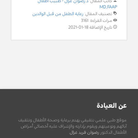
كاتب المقال:
د.رضوان غزال - طبيب أطفال
MD,FAAP
تصنيف المقال:
رعاية الطفل من قبل الوالدين
مرات القراءة: 3161
تاريخ الإضافة 18-01-2021
عن العيادة
موقع طبي علمي تثقيفي يهتم برعاية وصحة الأطفال وتثقيف
آبائهم وتوعيتهم ويقوم بإدارته والإشراف عليه أخصائي أمراض
الأطفال الدكتور
رضوان فريد غزال
.