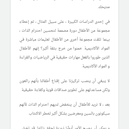
مديحك.
في إحدى الدراسات الكبيرة ، على سبيل المثال ، تم إعطاء
مجموعة من الأطفال دورة مصممة لتحسين احترام الذات ،
بينما تلقت مجموعة أخرى من الأطفال تعليمات مباشرة في
المواد الأكاديمية. خمنوا من خرج بثقة أكبر؟ إنهم الأطفال
الذين طوروا بالفعل مهارات حقيقية في الرياضيات والقراءة
و المواد الأكاديمية.
لا ينبغي أن ينصب تركيزنا على إقناع أطفالنا بأنهم رائعون
ولكن مساعدتهم على تطوير صداقات قوية وكفاءة حقيقية.
بعد ، لا نريد للأطفال أن ينخفض ​​لديهم احترام الذات لأنهم
سيكونون بائسين ومعرضين بشكل أكبر لخطر الاكتئاب.
و يمكن أن يصبح الأمر أيضًا نبوءة تحقق ذاتها: قد تخشى