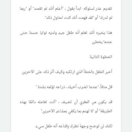
تقديم عذر لسلوكه. ابدأ بقول ، "أعلم أنك لم تقصد" أو "ربما
لم تدرك" أو "لقد فهمت أنك كنت تحاول ذلك".
هذا يخبره أنك تعلم أنه طفل جيد ولديه نوايا حسنة حتى
عندما يخطئ.
الخطوة الثانية:
أخبر
الطفل
بالخطأ الذي ارتكبه وكيف أثر ذلك على الآخرين.
قل مثلاً، "عندما تضرب أخيك ، ذراعه تؤلمه بشدة."
قد يكون من المغري أن تضيف ، "أنت تعامله دائمًا بهذه
الطريقة" أو "لا تهتم بما يكفي بمشاعر الآخرين"
لكنك لن توضح وجهة نظرك بإقناعه أنه طفل سيء.