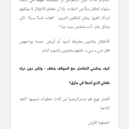
احترام الذات. على الرغم من أن النصيحة
المهمة
هي انتقاد
سلوك الطفل بدلاً من انتقاده ، إلا أن معظم الأطفال لا يمكنهم
إدراك
الفرق. يمكن للبالغين التبرير - "فعلت شيئًا سيئًا ، لكن
بشكل عام ، أن
ت
شخص جيد جدًا."
الأطفال
يف
كرون
بطريقة
أسود
أو
أبيض. عندما يواجهون
فعل شيء سيء ، فإنهم يشعرون بالسوء التام
كيف يمكنني التعامل مع الموقف بلطف - ولكن دون ترك
طفلي
الذي أخطأ
في مأزق؟
أفضل نهج هو استراتيجية من ثلاث خطوات
ن
سميها "النقد
الناعم".
الخطوة الأولى: