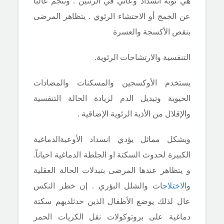
هي نوبة انسداد وعائي في الرئتين . وتنجم غالباً
عن الخمج أو الاحتشاء الرئوي . يتظاهر المرضى
بنقص الأكسجة والعسرة
التنفسية والارتشاحات الرئوية.
يستخدم الأوكسجين والمسكنات والمضادات
الحيوية وتبديل الدم لزيادة الحالة التنفسية
والإقلال من الأذية الرئوية الإضاقية .
وبشكل مماثل يؤدي انسداد الأوعيةالدماغية
الكبيرة لحدوث السكتة
او الجلطة الدماغية احياناً
.
و
يتظاهر
عندها
المرضى بتبدلات الحالة العقلية
و
الاختلاج
ات والشلل البؤري . إن خطر النكس
عال لذلك يوضع الأطفال الذين حدثلديهم سكتة
دماغية على بروتوكولات نقل الكريات الحمر