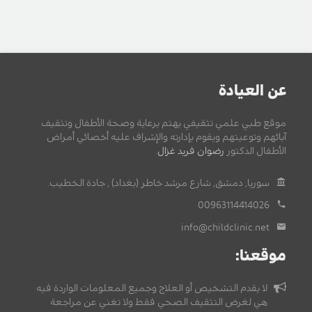
عن العيادة
موقع طبي علمي تثقيفي يهتم برعاية وصحة الأطفال وتثقيف
آبائهم وتوعيتهم ويقوم بإدارته والإشراف عليه أخصائي أمراض
الأطفال الدكتور
رضوان فريد غزال
.
سوريا, دمشق, شارع مرشد خاطر (بغداد) , جادة الخطيب.
00963114414026
info@childclinic.net
موقعنا:
لا يقدم التشخيص أو العلاج وجميع المعلومات الواردة فيه
هي لغرض التثقيف الصحي فقط ولا تغني عن مراجعة