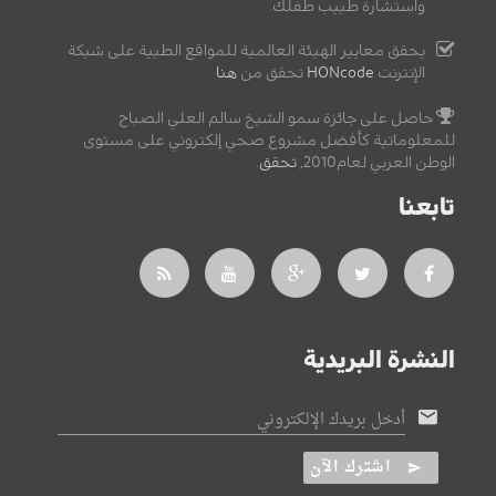
واستشارة طبيب طفلك.
يحقق معايير الهيئة العالمية للمواقع الطبية على شبكة
الإنترنت
HONcode
تحقق من
هنا
حاصل على جائزة سمو الشيخ سالم العلي الصباح
للمعلوماتية كأفضل مشروع صحي إلكتروني على مستوى
الوطن العربي لعام2010,
تحقق
.
تابعنا
النشرة البريدية
أدخل بريدك الإلكتروني
اشترك الآن