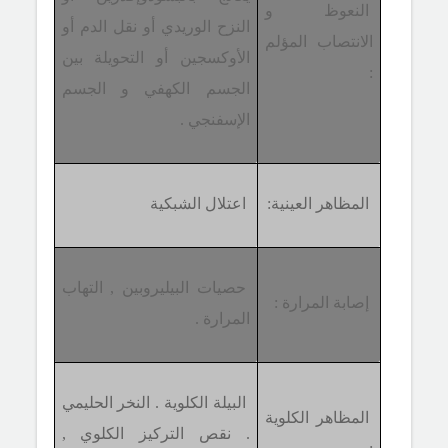
النعوظ و
النزح الوريدي أو نقل الدم أو
الانتصاب المؤلم
الأوكسجين أو التحويلة بين
:
الجسم الكهفي و الجسم
الإسفنجي .
المظاهر العينية:
اعتلال الشبكية
حصيات البيليروبين , التهاب
إصابة المرارة :
المرارة .
البيلة الكلوية . النخر الحليمي
المظاهر الكلوية
. نقص التركيز الكلوي ,