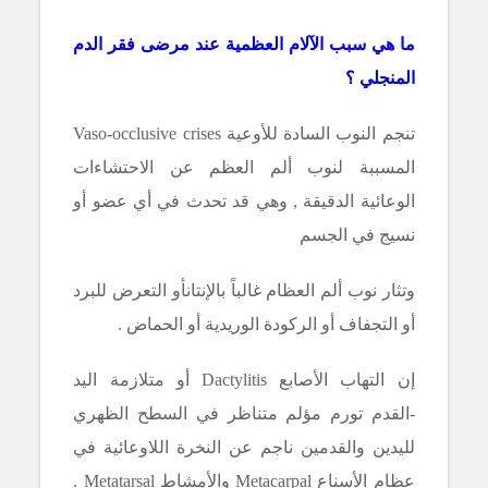
ما هي سبب الآلام العظمية عند مرضى فقر الدم
المنجلي ؟
تنجم النوب السادة للأوعية
Vaso-occlusive crises
المسببة لنوب ألم العظم
عن الاحتشاءات
الوعائية الدقيقة , وهي قد تحدث في أي عضو أو
نسيج في الجسم
وتثار
نوب ألم العظام
غالباً بالإنتانأو التعرض للبرد
أو التجفاف أو الركودة الوريدية أو الحماض .
إن التهاب الأصابع
Dactylitis
أو متلازمة اليد
-القدم تورم مؤلم متناظر في السطح الظهري
لليدين والقدمين ناجم عن النخرة اللاوعائية في
عظام الأسناع
Metacarpal
والأمشاط
Metatarsal
.