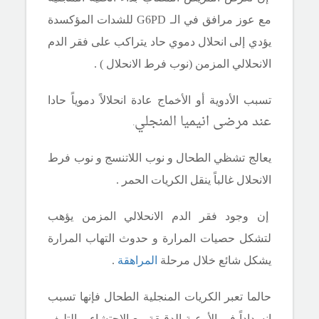
مع عوز مرافق في
الـ
G6PD
للشدات المؤكسدة
يؤدي إلى انحلال دموي حاد يتراكب على فقر الدم
الانحلالي المزمن (نوب فرط الانحلال ) .
تسبب الأدوية أو الأخماج عادة انحلالاً دموياً حادا
عند مرضى انيميا المنجلي.
يعالج تشظي الطحال و نوب اللاتنسج و نوب فرط
الانحلال غالباً ينقل الكريات الحمر .
إن وجود فقر الدم الانحلالي المزمن يؤهب
لتشكل حصيات المرارة و حدوث التهاب المرارة
يشكل شائع خلال مرحلة
المراهقة
.
حالما تعبر الكريات المنجلية الطحال فإنها تسبب
انسداداً في الأوعية الدقيقة مع الاحتشاء و التليف