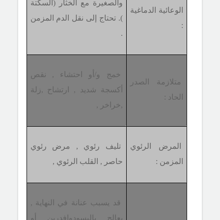
والصغيرة مع الخثار (السكتة
الوعائية الدماغية
). تحتاج إلى نقل الدم المزمن
:
.
خمج و/أو احتشاء , نقص
متلازمة الصدر
أكسجة شديد , ارتشاح ,زلة
الحاد :
,خراخر ,
المرض الرئوي
تليف رئوي , مرض رئوي
المزمن :
حاصر , القلب الرئوي ,
قد يسبب عنانة في النهاية ,
يعالج بالبسودوإفدرين أو