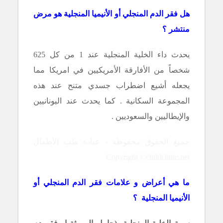
هل فقر الدم المنجلي أو الأنيميا المنجلية هو مرض
منتشر ؟
يحدث داء الخلية المنجلية عند 1 من كل 625
شخصاً من الأفارقة الأمريكيين
في امريكا
مما
يجعله أشيع اضطراب جسدي متنح عند هذه
المجموعة السكانية . كما يحدث عند اليونانيين
والإيطاليين والسعوديين .
جميع الحقوق محفوظة - عيادة طب الأطفال
Copyright ©childclinic.net
ما هي أعراض و علامات فقر الدم المنجلي أو
الأنيميا المنجلية ؟