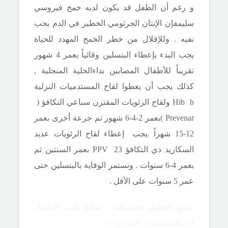
و رغم أن الطفل قد يكون لديه خمج فيروسي
سليمفإن الإنتان الجرثومي
الخطير في الدم
يجب
نفيه . وللإقلال من خطر الخمج المهدد للحياة
يجب البدء بإعطاء البنسلين وقائياً بعمر 4 شهور
تقريباً للأطفال المصابين بداءالخلية المنجلية ,
كذلك يجب أن يعطوا لقاح المستدميات النزلية
Hib b
ولقاح الرئويات المقترن سباعي التكافؤ (
Prevenar
)بعمر 2-4-6 شهور ثم جرعة أخرى بعمر
12-15 شهراً .يجب إعطاء لقاح الرئويات عديد
السكاريد ذي التكافؤ
PPV 23
بعمر السنتين ثم
بعمر 4-6 سنوات . وتستمر الوقاية بالبنسلين حتى
عمر 5 سنوات على الأقل .
جميع الحقوق محفوظة - عيادة طب الأطفال
Copyright ©childclinic.net