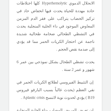
الانحلال الدموي
Hyperhemolytic
كلها اختلاطات
حادة مهددة للحياة يحدث فيها انخفاض حاد في
تركيز الخضاب يتراكب على فقر الدم المزمن
المعاوض الموجود في داء الخلية المنجلية يحدث
في التشظي الطحالي ضخامة طحالية شديدة
ناجمة عن احتجاز الكريات الحمر مما قد يؤدي
إلى صدمة نقص الحجم .
يحدث تشظي الطحال بشكل نموذجي بين عمر 6
شهور و عمر 2 سنة .
إن التثبيط الفيروسي لطلائع الكريات الحمر في
نقي العظم (يحدث غالباً بسبب البارفو فيروس
B19
) يؤدي لحدوث نوبة لاتنسج
Aplastic crisis
.
إن تعرض المريض المصاب بداء الخلية المنجلية