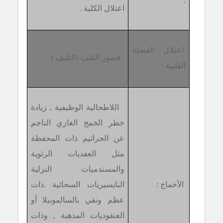
:
اعتلال الكلية .
اعتلال العضلة
قصور القلب (التليف )
القلبية :
اللاطحالية الوظيفية , زيادة
خطر الخمج الغازي الناجم
عن الجراثيم ذات المحفظة
مثل العقديات الرئوية
والمستدميات النزلية
الأخماج :
النايسيريات السحائية .ذات
عظم ونقي بالسالمونيلا أو
العنقوديات المذهبة , وذات