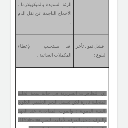
الرئة الشديدة بالميكوبلازما ,
الأخماج الناجمة عن نقل الدم
.
فشل نمو , تأخر
قد يستجيب لإعطاء
البلوغ :
المكملات الغذا
ئ
ية .
إن التظاهرات السريرية في حالة سمة الخلية
المنجلية نادرة لكن تشمل النخر الحليمي الكلوي
(البيلة الدموية ) والموت المفاجىء عند الجهد
والنزف داخل الغرفة الأمامية للعين
HYphwma
,