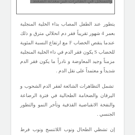
والتمنجل في الطائرات غير معدلة الضغط .
يتطور عند الطفل المصاب بداء الخلية المنجلية
بعمر 4 شهور تقريباً فقر دم انحلالي مترق و ذلك
عندما ينقص الخضاب
F
مع ارتفاع النسبة المئوية
للخضاب
S
يكون فقر الدم في داء الخلية المنجلية
مزمناً وجيد المعاوضة و نادراً ما يكون فقر الدم
شديداً و معتمداً على نقل الدم .
تشمل التظاهرات الشائعة لفقر الدم الشحوب و
اليرقان والضخامة الطحالية في فترة الرضاعة
والنفخة الانقباضية القذفية وتأخر النمو والتطور
الجنسي .
إن تشظي الطحال ونوب اللاتنسج ونوب فرط