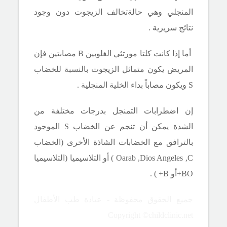
المنجلي وهي حالةتخالف الزيجوت دون وجود
نتائج سريرية .
أما إذا كانت كلتا مورتثي الغلوبين
B
مصابتين فإن
المريض يكون متماثل الزيجوت بالنسبة للخضاب
S
ويكون مصاباً بداء الخلية المنجلية .
إن اضطرابات التمنجل بدرجات مختلفة من
الشدة يمكن أن تنجم عن الخضاب
S
الموجود
بالترافق مع الخضابات الشاذة الأخرى (الخضاب
Oarab ,Dios Angeles ,C
) أو التلاسيميا (التلاسيميا
BO+
أو
B+
) .
جميع الحقوق محفوظة - عيادة طب الأطفال
Copyright ©childclinic.net