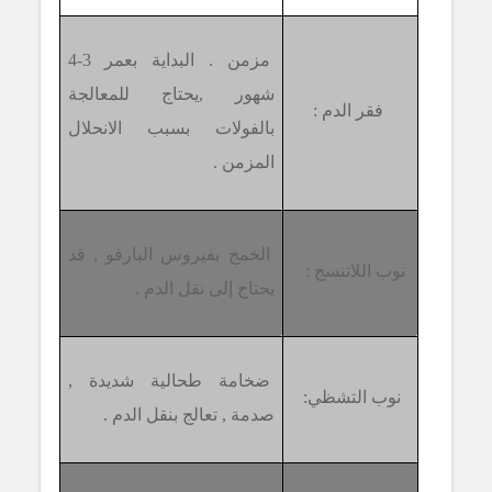
مزمن . البداية بعمر 3-4
شهور ,يحتاج للمعالجة
فقر الدم :
بالفولات بسبب الانحلال
المزمن .
الخمج بفيروس البارفو , قد
نوب اللاتنسج :
يحتاج إلى نقل الدم .
ضخامة طحالية شديدة ,
نوب التشظي:
صدمة , تعالج بنقل الدم .