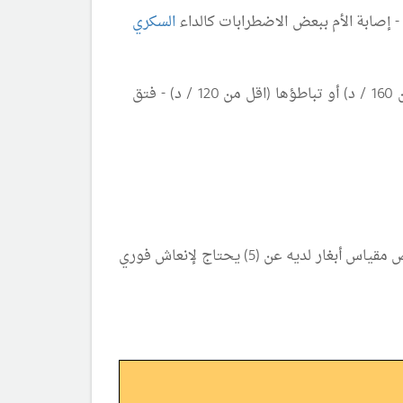
السكري
د)
- فتق
ويفيد استخدام مقياس أبغار في الدقيقة الأولى من الولادة في تقرير مدى حاجة الطفل المولود للإنعاش وكل طفل ينقص مقياس أبغار لديه عن (5) يحتاج لإنعاش فوري