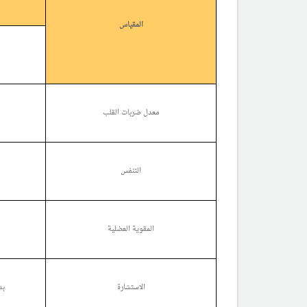
المقياس
معدل ضربات القلب
التنفس
المقوية العضلية
الاستشارة
بد