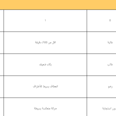
1
0
غائبة
اقل من 100/ دقيقة
غائب
بكاء ضعيف
رخو
انعطاف بسيط للأطراف
ون استجابة
حركة منعكسة بسيطة