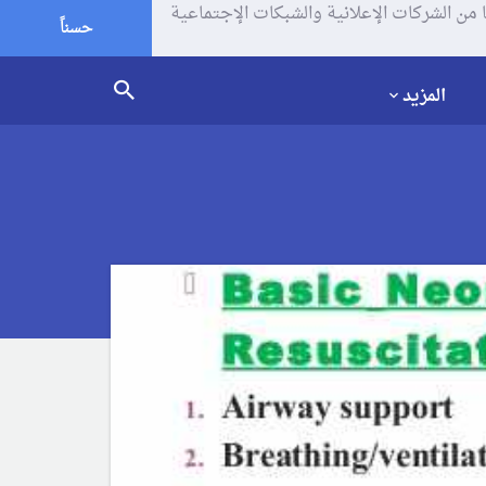
يف الإرتباط (الكوكيز) لتحليل زياراتك وإستخدامك للموقع و تتم مشاركة بعض المعلومات مع Google وغيرها من الشركات الإعلانية والشبكات الإجتماعية
حسناً
المزيد