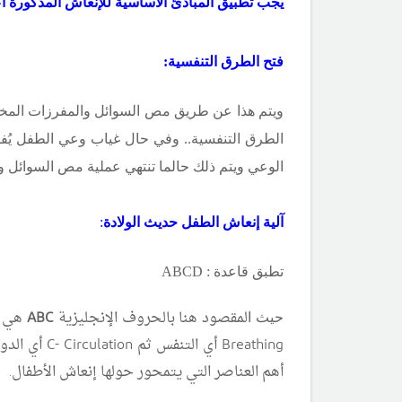
يجب تطبيق المبادئ الأساسية للإنعاش المذكورة أعل
فتح الطرق التنفسية:
ويتم هذا عن طريق مص السوائل والمفرزات المخ
الطرق التنفسية.. وفي حال غياب وعي الطفل يُف
الوعي ويتم ذلك حالما تنتهي عملية مص السوائل و
آلية إنعاش الطفل حديث الولادة
:
تطبق قاعدة :
ABCD
لمقصود هنا بالحروف الإنجليزية
ABC
هي ا
حيث ا
Breathing أي التنفس ثم
Circulation أي الدورة الدمويةثم حرف
C-
أهم العناصر التي يتمحور حولها إنعاش الأطفال.