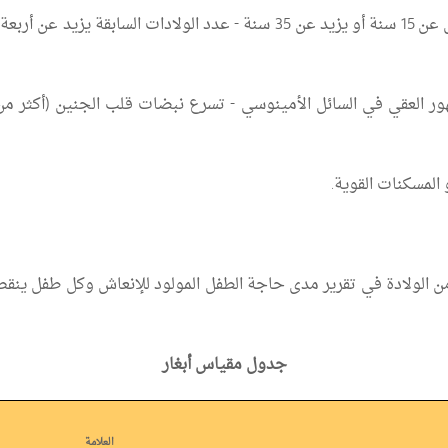
ة الأم ببعض الاضطرابات كالداء
عقي في السائل الأمينوسي - تسرع نبضات قلب الجنين (أكثر من 160 / د) أو تباطؤها (اقل من 120 / 
المسكنات القوية.
جدول مقياس أبغار
العلامة