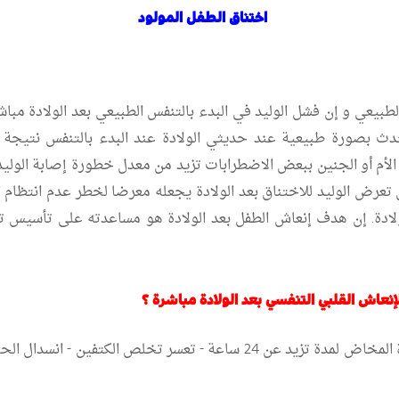
اختناق الطفل المولود
لطبيعي و
إن فشل الوليد في البدء بالتنفس الطبيعي بعد الولادة مب
ث بصورة طبيعية عند حديثي الولادة عند البدء بالتنفس نتيجة 
ة الأم أو الجنين ببعض الاضطرابات تزيد من معدل خطورة إصابة الوليد
عرض الوليد للاختناق بعد الولادة يجعله معرضا لخطر عدم انتظام ال
لولادة. إن هدف إنعاش الطفل بعد الولادة هو مساعدته على تأسي
إنعاش القلبي التنفسي بعد الولادة مباشرة ؟
: تطاول فترة المخاض لمدة تزيد عن 24 ساعة - تعسر تخلص ال