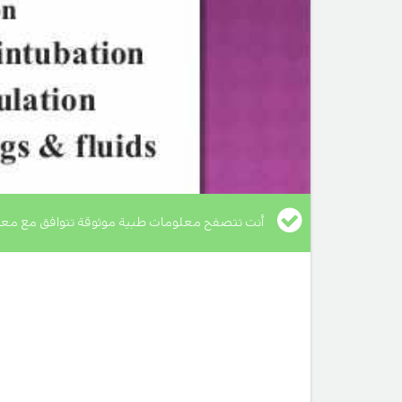
أنت تتصفح معلومات طبية موثوقة تتوافق مع معا