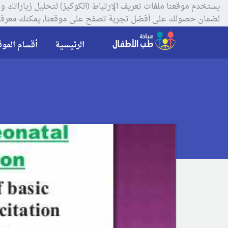
لضمان حصولك على أفضل تجربة تصفح على موقعنا, يمكنك معرفة
الرئيسية
أقسام الموق