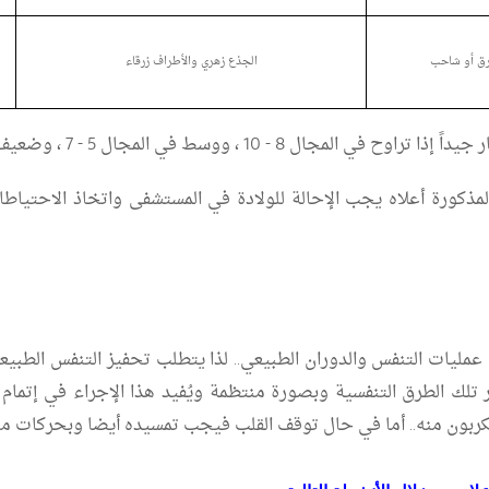
رق أو شاحب
الجذع زهري والأطراف زرقاء
ار جيد
اً
إذا تراوح في المجال 8 - 10 ، ووسط في المجال 5 - 7 ، وضعيف في المجال 0 - 4
ورة أعلاه يجب الإحالة للولادة في المستشفى واتخاذ الاحتياطات
ليات التنفس والدوران الطبيعي.. لذا يتطلب تحفيز التنفس الطبيعي
 تلك الطرق التنفسية وبصورة منتظمة ويُفيد هذا الإجراء في إتما
كربون منه.. أما في حال توقف القلب فيجب تمسيده أيضا وبحركات منت