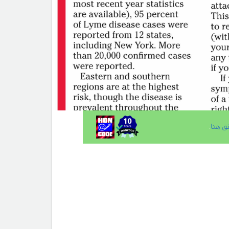
ق هنا
.