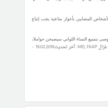
أشخاص المصابين بأعواز مناعية يجب إتباع
يوصى بتمنيع النساء اللواتي سيصبحن حواملا،
 غزال
MD, FAAP
-
آ
خر تحديث
.20
02
.
9
1
19 -