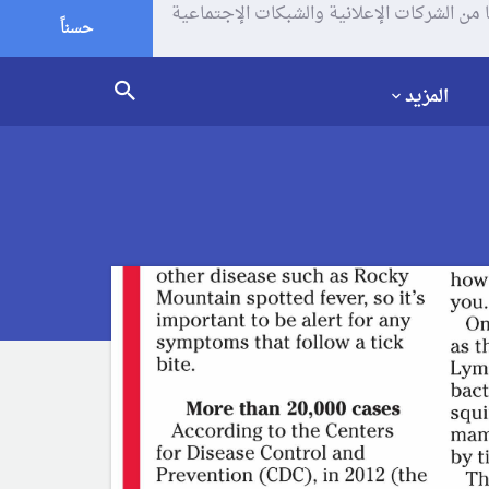
يف الإرتباط (الكوكيز) لتحليل زياراتك وإستخدامك للموقع و تتم مشاركة بعض المعلومات مع Google وغيرها من الشركات الإعلانية والشبكات الإجتماعية
حسناً
المزيد