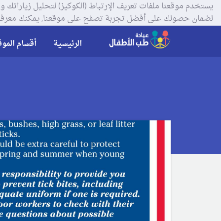
لضمان حصولك على أفضل تجربة تصفح على موقعنا, يمكنك معرفة
الرئيسية
أقسام الموق