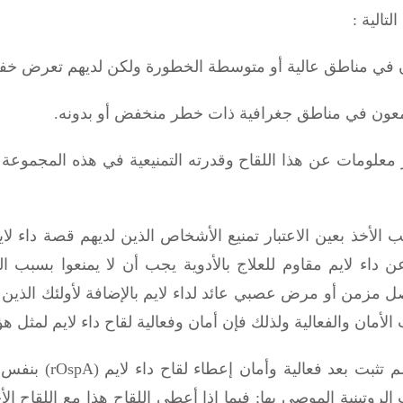
ن في مناطق عالية أو متوسطة الخطورة ولكن لديهم تعرض خفيف
جمعون في مناطق جغرافية ذات خطر منخفض أو بدونه.
 من عمر 15سنة حتة تتوفر معلومات عن هذا اللقاح وقدرته التمنيعية في هذه
اء لايم مقاوم للعلاج بالأدوية يجب أن لا يمنعوا بسبب التر
صل
مزمن أو مرض عصبي عائد لداء لايم بالإضافة لأولئك الذين لد
 الأمان والفعالية ولذلك فإن أمان وفعالية لقاح داء لايم لمثل 
rOspA
) بنفس 
الروتينية الموصى بها
;
فيما إذا أعطي اللقاح هذا مع اللقاح ا