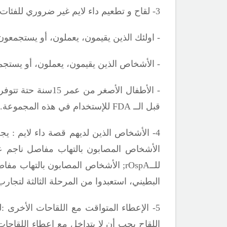
3- لقاح و تطعيم داء لايم غير ضروري للفئات التالية :
- اولئك الذين يقيمون، يعملون، أو يستجمعو
- الأشخاص الذين يقيمون، يعملون، أو يست
- الأطفال الأصغر
قبل الــ
FDA
للإستخدام في هذه المجموعة.
4- الأشخاص الذين لديهم قصة داء لايم : يجب الأخذ بعين الاعتبار تمنيع الأشخاص الذين لديهم قصة داء لايم والذين ما زالو في خطر مرتفع
الأشخاص المصابون بالتهاب مفاصل ناجم عن د
للــ
rOspA;
الأشخاص المصابون بالتهاب مفا
البطيني، استعبدوا من المرحلة الثالثة لتجارب
5- الإعطاء المتواقت مع اللقاحات الأخرى :لم تثبت بعد فعالية وأمان إعطاء لقاح داء لايم (
اللقاح يجب أن لا يتداخل مع إعطاء اللقاحات 