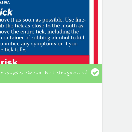
أنت تتصفح معلومات طبية موثوقة تتوافق مع معا