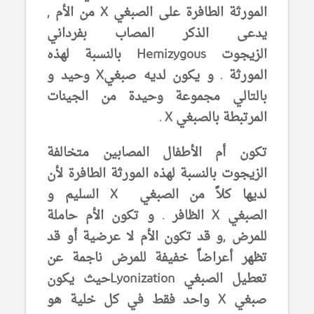
المورثة الطافرة على الصبغي
X
من الأم ,
يدعى الذكر المصاب
بفرداني
الزيجوت
Hemizygous
بالنسبة لهذه
المورثة . و يكون لديه صبغي
X
وحيد و
بالتالي مجموعة وحيدة من الجينات
المرتبطة بالصبغي
X
.
تكون أم الأطفال المصابين متخالفة
الزيجوت بالنسبة لهذه المورثة الطافرة لأن
لديها كلاً من الصبغي
X
السليم و
الصبغي
X
الظافر . و تكون الأم حاملة
للمرض ,و قد تكون الأم لا عرضية أو قد
تظهر أعراضاً خفيفة للمرض ناجمة عن
تعطيل الصبغي
Lyonization
حيث يكون
صبغي
X
واحد فقط في كل خلية هو