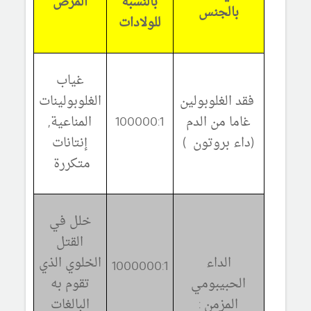
بالنسبة
المرض
بالجنس
للولادات
غياب
فقد الغلوبولين
الغلوبولينات
غاما من الدم
100000:1
المناعية,
(داء بروتون )
إنتانات
متكررة
خلل في
القتل
الداء
الخلوي الذي
1000000:1
الحبيبومي
تقوم به
المزمن :
البالغات