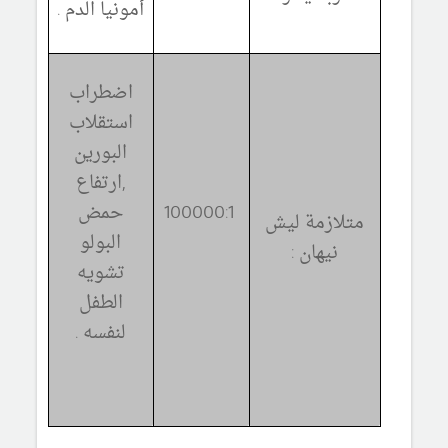
أمونيا الدم .
اضطراب
استقلاب
البورين
,
ارتفاع
100000:1
حمض
متلازمة ليش
البول
و
نيهان :
تشويه
الطفل
لنفسه .