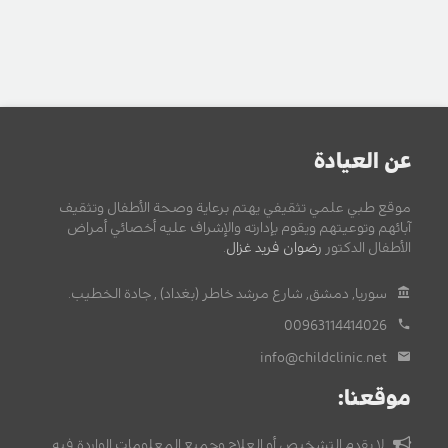
عن العيادة
موقع طبي علمي تثقيفي يهتم برعاية وصحة الأطفال وتثقيف
آبائهم وتوعيتهم ويقوم بإدارته والإشراف عليه أخصائي أمراض
الأطفال الدكتور
رضوان فريد غزال
.
سوريا, دمشق, شارع مرشد خاطر (بغداد) , جادة الخطيب.
00963114414026
info@childclinic.net
موقعنا:
لا يقدم التشخيص أو العلاج وجميع المعلومات الواردة فيه