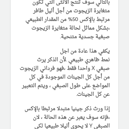
بالتالي سوف تنتج الأنثى التي تكون
متغايرة الزيجوت من أجل أليل طافر
مرتبط بالإكس 50% من المقدار الطبيعي
،بشكل مماثل لحالة متغايرة الزيجوت
صبغية جسدية متنحية.
يكفي هذا عادة من اجل
نمط ظاهري طبيعي .لأن الذكر يرث
صبغي X واحدا فقط ،فهو فرداني الزيجوت
من أجل كل الجينات الموجودة في كل
المواضع على طول الصبغي ، ويتم التعبير
عن كل الجينات.
إذا ورث ذكر جينيا متبدلا مرتبطا بالإكس
،فإنه سوف يعبر عن هذه الحالة ، لان
الصبغي Y لا يحوي أليلا طبيعيا لكي