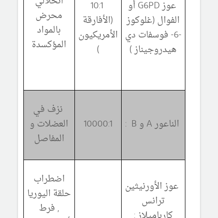
انحلالي
عوز
G6PD
أو
10:1
محرض
الفوال (غلوكوز
(الأفارقة
بالمواد
-6- فوسفات دي
الأمريكيون
المؤكسدة
هيدروجيناز )
)
نزف في
الناعور
A
و
B
:
10000:1
العضلات و
المفاصل
اضطراب
عوز الأورنيثين
حلقة اليوريا
ترانس
, فرط
كارباميلاز :