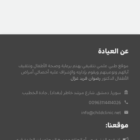
عن العيادة
موقع طبي علمي تثقيفي يهتم برعاية وصحة الأطفال وتثقيف
آبائهم وتوعيتهم ويقوم بإدارته والإشراف عليه أخصائي أمراض
الأطفال الدكتور
رضوان فريد غزال
.
سوريا, دمشق, شارع مرشد خاطر (بغداد) , جادة الخطيب.
00963114414026
info@childclinic.net
موقعنا:
لا يقدم التشخيص أو العلاج وجميع المعلومات الواردة فيه