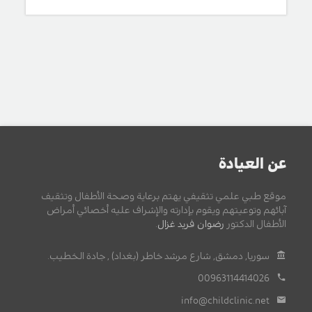
عن العيادة
موقع طبي علمي تثقيفي يهتم برعاية وصحة الأطفال وتثقيف
آبائهم وتوعيتهم ويقوم بإدارته والإشراف عليه أخصائي أمراض
الأطفال الدكتور
رضوان فريد غزال
.
سوريا, دمشق, شارع مرشد خاطر (بغداد) , جادة الخطيب.
00963114414026
info@childclinic.net