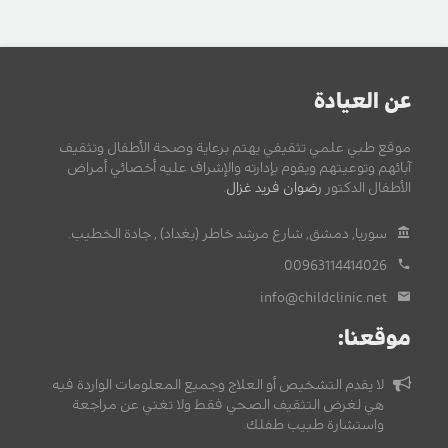
عن العيادة
موقع طبي علمي تثقيفي يهتم برعاية وصحة الأطفال وتثقيف
آبائهم وتوعيتهم ويقوم بإدارته والإشراف عليه أخصائي أمراض
الأطفال الدكتور
رضوان فريد غزال
.
سوريا, دمشق, شارع مرشد خاطر (بغداد) , جادة الخطيب.
00963114414026
info@childclinic.net
موقعنا:
لا يقدم التشخيص أو العلاج وجميع المعلومات الواردة فيه
هي لغرض التثقيف الصحي فقط ولا تغني عن مراجعة
واستشارة طبيب طفلك.