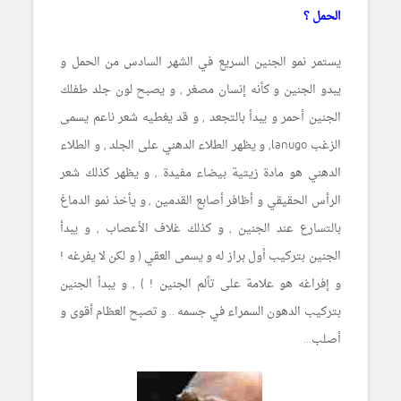
الحمل ؟
يستمر نمو الجنين السريع في الشهر السادس من الحمل و
يبدو الجنين و كأنه إنسان مصغر , و يصبح لون جلد طفلك
الجنين أحمر و يبدأ بالتجعد , و قد يغطيه شعر ناعم يسمى
الزغب lanugo, و يظهر الطلاء الدهني على الجلد , و الطلاء
الدهني هو مادة زيتية بيضاء مفيدة.., و يظهر كذلك شعر
الرأس الحقيقي و أظافر أصابع القدمين , و يأخذ نمو الدماغ
بالتسارع عند الجنين , و كذلك غلاف الأعصاب , و يبدأ
الجنين بتركيب أول براز له و يسمى العقي ( و لكن لا يفرغه !
و إفراغه هو علامة على تألم الجنين ! ) , و يبدأ الجنين
بتركيب الدهون السمراء في جسمه .. و تصبح العظام أقوى و
أصلب...