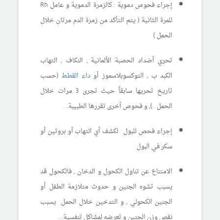
إجراء فحوص دموية : كالزمرة الدموية و عامل Rh
للمرة الثانية ( يتم التأكد من زمرة الدم مرتان خلال
الحمل )
تحري أضداد الحصبة الألمانية , النكاف , التهاب
الكبد ب , التوكسوبلاسموز أو
داء القطط
(حسب
تاريخ تحريها سابقاً حيث تجرى 3 مرات خلال
الحمل ..), و فحوص أخرى تقررها الطبيبة...
إجراء فحص للبول : لكشف أي التهاب أو بروتين أو
سكر في البول
الامتناع عن تناول الكحول و الدخان , فالكحول قد
يسبب تشوه الجنين و حدوث متلازمة الطفل أو
الجنين الكحولي , و التدخين خلال الحمل يسبب
نقص وزن الجنين و تعرضه لمشاكل تنفسية....