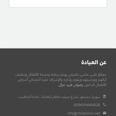
عن العيادة
موقع طبي علمي تثقيفي يهتم برعاية وصحة الأطفال وتثقيف
آبائهم وتوعيتهم ويقوم بإدارته والإشراف عليه أخصائي أمراض
الأطفال الدكتور
رضوان فريد غزال
.
سوريا, دمشق, شارع مرشد خاطر (بغداد) , جادة الخطيب.
00963114414026
info@childclinic.net