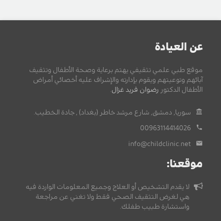
عن العيادة
موقع طبي علمي تثقيفي يهتم برعاية وصحة الأطفال وتثقيف
آبائهم وتوعيتهم ويقوم بإدارته والإشراف عليه أخصائي أمراض
الأطفال الدكتور
رضوان فريد غزال
.
سوريا, دمشق, شارع مرشد خاطر (بغداد) , جادة الخطيب.
00963114414026
info@childclinic.net
موقعنا:
لا يقدم التشخيص أو العلاج وجميع المعلومات الواردة فيه
هي لغرض التثقيف الصحي فقط ولا تغني عن مراجعة
واستشارة طبيب طفلك.