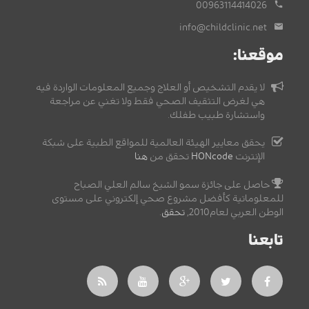
00963114414026
info@childclinic.net
موقعنا:
لا يقدم التشخيص أو العلاج وجميع المعلومات الواردة فيه
هي لغرض التثقيف الصحي فقط ولا تغني عن مراجعة
واستشارة طبيب طفلك.
يحقق معايير الهيئة العالمية للمواقع الطبية على شبكة
الإنترنت
HONcode
تحقق من
هنا
حاصل على جائزة سمو الشيخ سالم العلي الصباح
للمعلوماتية كأفضل مشروع صحي إلكتروني على مستوى
الوطن العربي لعام2010,
تحقق
.
تابعنا