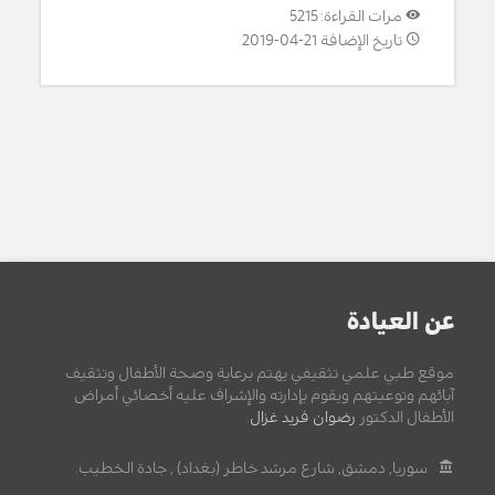
مرات القراءة: 5215
تاريخ الإضافة 21-04-2019
عن العيادة
موقع طبي علمي تثقيفي يهتم برعاية وصحة الأطفال وتثقيف
آبائهم وتوعيتهم ويقوم بإدارته والإشراف عليه أخصائي أمراض
الأطفال الدكتور
رضوان فريد غزال
.
سوريا, دمشق, شارع مرشد خاطر (بغداد) , جادة الخطيب.