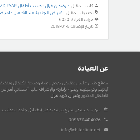
كاتب المقال:
د.رضوان غزال - طبيب أطفال MD,FAAP
تصنيف المقال:
الامراض الجلدية عند الأطفال - امراض
مرات القراءة: 6020
تاريخ الإضافة 5-01-2018
عن العيادة
موقع طبي علمي تثقيفي يهتم برعاية وصحة الأطفال وتثقيف
آبائهم وتوعيتهم ويقوم بإدارته والإشراف عليه أخصائي أمراض
الأطفال الدكتور
رضوان فريد غزال
.
سوريا, دمشق, شارع مرشد خاطر (بغداد) , جادة الخطيب.
00963114414026
info@childclinic.net