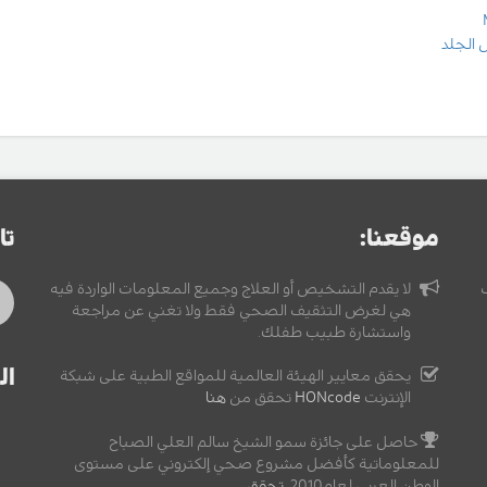
 الجلد
موقعنا:
تا
لا يقدم التشخيص أو العلاج وجميع المعلومات الواردة فيه
هي لغرض التثقيف الصحي فقط ولا تغني عن مراجعة
واستشارة طبيب طفلك.
ال
يحقق معايير الهيئة العالمية للمواقع الطبية على شبكة
الإنترنت
HONcode
تحقق من
هنا
حاصل على جائزة سمو الشيخ سالم العلي الصباح
للمعلوماتية كأفضل مشروع صحي إلكتروني على مستوى
الوطن العربي لعام2010,
تحقق
.