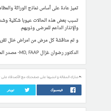
تميز عادة على أساس نماذج الوراثة والمظاه
تسبب بعض هذه الحالات عيوبا شكلية وشدة ن
والإنذار الداعم للمرضى وذويهم.
و تم مناقشة كل مرض من امراض خلل تقرن
الدكتور رضوان غزال MD, FAAP- مصدر المعلومات : كتاب نلسون طب الاطفال 2016 - آخر تحديث 20/12/2017
شارك المقالة و انشرها على صفحتك مع الأصدقاء على:
فيسبوك
تويتر