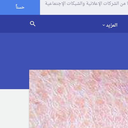
يف الإرتباط (الكوكيز) لتحليل زياراتك وإستخدامك للموقع و تتم مشاركة بعض المعلومات مع Google وغيرها من الشركات الإعلانية والشبكات الإجتماعية
حسناً
المزيد