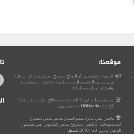
موقعنا:
تا
لا يقدم التشخيص أو العلاج وجميع المعلومات الواردة فيه
هي لغرض التثقيف الصحي فقط ولا تغني عن مراجعة
واستشارة طبيب طفلك.
ال
يحقق معايير الهيئة العالمية للمواقع الطبية على شبكة
الإنترنت
HONcode
تحقق من
هنا
حاصل على جائزة سمو الشيخ سالم العلي الصباح
للمعلوماتية كأفضل مشروع صحي إلكتروني على مستوى
الوطن العربي لعام2010,
تحقق
.