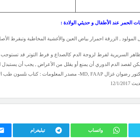
ت الحمر عند الأطفال و حديثي الولادة :
لمولود , الزرقة احمرار بياض العين والأغشية المخاطية وتبقرط الأصاب
 الهيماتوكريت فوق الـ 65% فإن المظاهر السريرية لفرط لزوجة الدم كالصداع و فرط التوت
مكن لفصد الدم الدوري أن يمنع أو يقلل من الأعراض , يجب أن يستبدل ال
كتور رضوان غزال
MD, FAAP
12/1/20
واتساب
تيليغرام