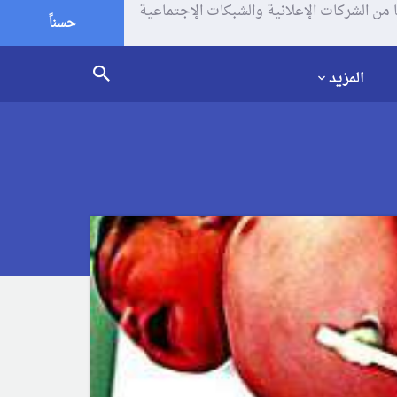
يف الإرتباط (الكوكيز) لتحليل زياراتك وإستخدامك للموقع و تتم مشاركة بعض المعلومات مع Google وغيرها من الشركات الإعلانية والشبكات الإجتماعية
حسناً
المزيد