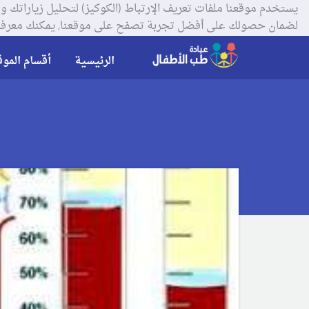
لضمان حصولك على أفضل تجربة تصفح على موقعنا, يمكنك معرفة
الرئيسية
أقسام الموق