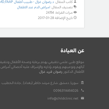
كاتب المقال:
د.رضوان غزال - طبيب أطفال MD,FAAP
تصنيف المقال:
امراض الدم عند الاطفال
مرات القراءة: 24754
تاريخ الإضافة 28-01-2017
عن العيادة
موقع طبي علمي تثقيفي يهتم برعاية وصحة الأطفال وتثقيف
آبائهم وتوعيتهم ويقوم بإدارته والإشراف عليه أخصائي أمراض
الأطفال الدكتور
رضوان فريد غزال
.
سوريا, دمشق, شارع مرشد خاطر (بغداد) , جادة الخطيب.
00963114414026
info@childclinic.net