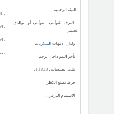
- البيئة الرحمية
- ال
- النزف التوأمي- التوأمي أو الوالدي -
- الآ
الجنيني
- ال
- ولدان الامهات
السكري
ات
- نق
- تأخر النمو داخل الرحم
- تثلث الصبغيات : 21,18,13 .
- فرط تصنع الكظر
- الانسمام الدرقي .