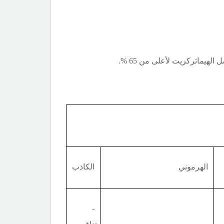
لهيماتركريت لأعلى من 65 %.
الهرموني
الكاذب
-