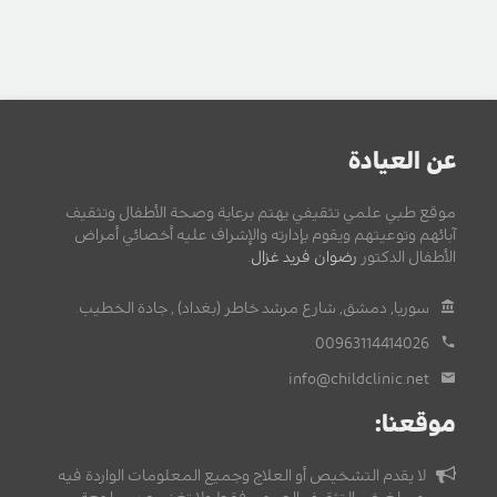
عن العيادة
موقع طبي علمي تثقيفي يهتم برعاية وصحة الأطفال وتثقيف
آبائهم وتوعيتهم ويقوم بإدارته والإشراف عليه أخصائي أمراض
الأطفال الدكتور
رضوان فريد غزال
.
سوريا, دمشق, شارع مرشد خاطر (بغداد) , جادة الخطيب.
00963114414026
info@childclinic.net
موقعنا:
لا يقدم التشخيص أو العلاج وجميع المعلومات الواردة فيه