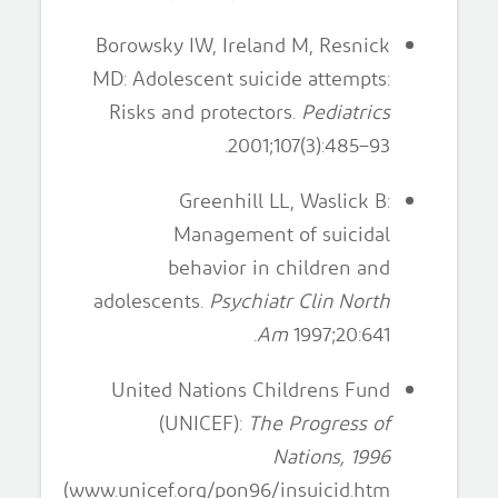
Borowsky IW, Ireland M, Resnick
MD: Adolescent suicide attempts:
Risks and protectors.
Pediatrics
2001;107(3):485–93.
Greenhill LL, Waslick B:
Management of suicidal
behavior in children and
adolescents.
Psychiatr Clin North
Am
1997;20:641.
United Nations Childrens Fund
(UNICEF):
The Progress of
Nations, 1996
(www.unicef.org/pon96/insuicid.htm