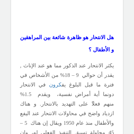
هل الانتحار هو ظاهرة شائعة بين المراهقين
و الأطفال ؟
يكثر الانتحار عند الذكور مما هو عند الإناث ,
يقدر أن حوالي
9 – 18% من الأشخاص في
فترة ما قبل البلوغ
يف
كرون
في الانتحار
دونما أية
أمراض
نفسية، ويقدم 1.5%
منهم فعلا
على التهديد بالانتحار.
و هناك
ازدياد واضح في محاولات الانتحار
عند اليفع
والأطفال
منذ
عام 1950 ويقال إن هناك 5 –
45 محاولة تسبق التنفيذ الفعلي له، وان