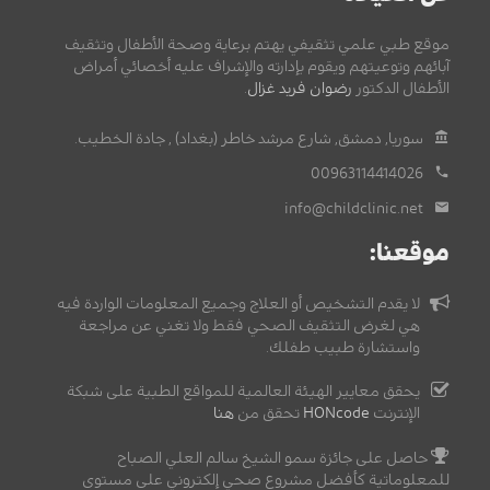
موقع طبي علمي تثقيفي يهتم برعاية وصحة الأطفال وتثقيف
آبائهم وتوعيتهم ويقوم بإدارته والإشراف عليه أخصائي أمراض
الأطفال الدكتور
رضوان فريد غزال
.
سوريا, دمشق, شارع مرشد خاطر (بغداد) , جادة الخطيب.
00963114414026
info@childclinic.net
موقعنا:
لا يقدم التشخيص أو العلاج وجميع المعلومات الواردة فيه
هي لغرض التثقيف الصحي فقط ولا تغني عن مراجعة
واستشارة طبيب طفلك.
يحقق معايير الهيئة العالمية للمواقع الطبية على شبكة
الإنترنت
HONcode
تحقق من
هنا
حاصل على جائزة سمو الشيخ سالم العلي الصباح
للمعلوماتية كأفضل مشروع صحي إلكتروني على مستوى