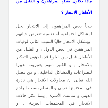
ماذا يحاول بعض المراهقون و القليل من
الأطفال الانتحار ؟
يلجأ
بعض
المراهقون إلى الانتحار
ل
حل
لمشاكل
اجتماعية
أو نفسية تعترض
حياتهم
ويشكل الانتحار حاليا
السبب الثاني لوفيات
المراهقين
في بعض الدول
، و
القليل
من
الأطفال قبيل سن البلوغ
قد
يلجؤون
للتفكير
بالانتحار , و
الكثير منهم يعتبرونه تدبيرا
للصراعات والمشاكل
الداخلية , و من فضل
الله تعالى أن محاولات الانتحار هي نادرة
في المجتمع العربي و المسلم بسبب الرادع
الديني و تماسك الأسرة , بينما تكثر حالات
الانتحار في المجتمعات الغربية , و