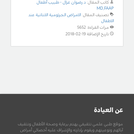
كاتب المقال:
د.رضوان غزال - طبيب أطفال
MD,FAAP
تصنيف المقال:
الامراض الجرثومية الانتانية عند
الاطفال
مرات القراءة: 5652
تاريخ الإضافة 19-02-2018
عن العيادة
موقع طبي علمي تثقيفي يهتم برعاية وصحة الأطفال وتثقيف
آبائهم وتوعيتهم ويقوم بإدارته والإشراف عليه أخصائي أمراض