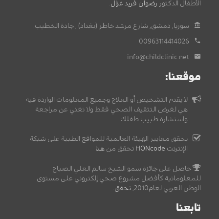
الأطفال الدكتور
رضوان فريد غزال
.
سوريا, دمشق, شارع مرشد خاطر (بغداد) , جادة الخطيب.
00963114414026
info@childclinic.net
موقعنا:
لا يقدم التشخيص أو العلاج وجميع المعلومات الواردة فيه
هي لغرض التثقيف الصحي فقط ولا تغني عن مراجعة
واستشارة طبيب طفلك.
يحقق معايير الهيئة العالمية للمواقع الطبية على شبكة
الإنترنت
HONcode
تحقق من
هنا
حاصل على جائزة سمو الشيخ سالم العلي الصباح
للمعلوماتية كأفضل مشروع صحي إلكتروني على مستوى
الوطن العربي لعام2010,
تحقق
.
تابعنا