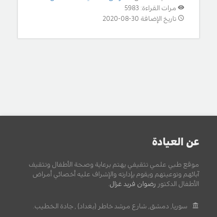
مرات القراءة: 5983
تاريخ الإضافة 30-08-2020
عن العيادة
موقع طبي علمي تثقيفي يهتم برعاية وصحة الأطفال وتثقيف
آبائهم وتوعيتهم ويقوم بإدارته والإشراف عليه أخصائي أمراض
الأطفال الدكتور
رضوان فريد غزال
.
سوريا, دمشق, شارع مرشد خاطر (بغداد) , جادة الخطيب.