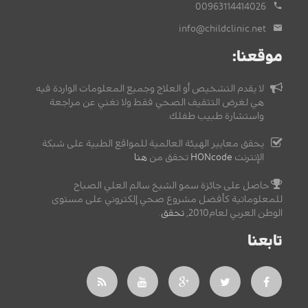
00963114414026
info@childclinic.net
موقعنا:
لا يقدم التشخيص أو العلاج وجميع المعلومات الواردة فيه
هي لغرض التثقيف الصحي فقط ولا تغني عن مراجعة
واستشارة طبيب طفلك.
يحقق معايير الهيئة العالمية للمواقع الطبية على شبكة
الإنترنت
HONcode
تحقق من
هنا
حاصل على جائزة سمو الشيخ سالم العلي الصباح
للمعلوماتية كأفضل مشروع صحي إلكتروني على مستوى
الوطن العربي لعام2010,
تحقق
.
تابعنا