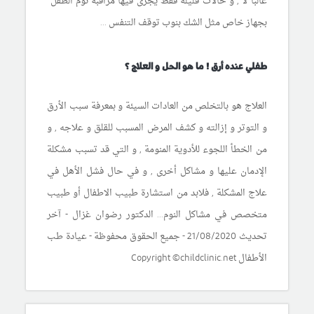
غالباً لا , و حالات قليلة فقط يجرى فيها مراقبة نوم الطفل
بجهاز خاص مثل الشك بنوب توقف التنفس ...
طفلي عنده أرق ! ما هو الحل و العلاج ؟
العلاج هو بالتخلص من العادات السيئة و بمعرفة سبب الأرق
و التوتر و إزالته و كشف المرض المسبب للقلق و علاجه , و
من الخطأ اللجوء للأدوية المنومة , و التي قد تسبب مشكلة
الإدمان عليها و مشاكل أخرى , و في حال فشل الأهل في
علاج المشكلة , فلابد من استشارة طبيب الاطفال أو طبيب
متخصص في مشاكل النوم.
..
الدكتور رضوان غزال - آخر
تحديث 21/08/2020 -
جميع الحقوق محفوظة - عيادة طب
الأطفال Copyright ©childclinic.net