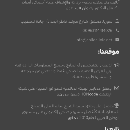
آبائهم وتوعيتهم ويقوم بإدارته والإشراف عليه أخصائي أمراض
الأطفال الدكتور
رضوان فريد غزال
.
سوريا, دمشق, شارع مرشد خاطر (بغداد) , جادة الخطيب.
00963114414026
info@childclinic.net
موقعنا:
لا يقدم التشخيص أو العلاج وجميع المعلومات الواردة فيه
هي لغرض التثقيف الصحي فقط ولا تغني عن مراجعة
واستشارة طبيب طفلك.
يحقق معايير الهيئة العالمية للمواقع الطبية على شبكة
الإنترنت
HONcode
تحقق من
هنا
حاصل على جائزة سمو الشيخ سالم العلي الصباح
للمعلوماتية كأفضل مشروع صحي إلكتروني على مستوى
الوطن العربي لعام2010,
تحقق
.
تابعنا