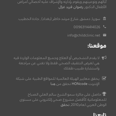
آبائهم وتوعيتهم ويقوم بإدارته والإشراف عليه أخصائي أمراض
الأطفال الدكتور
رضوان فريد غزال
.
سوريا, دمشق, شارع مرشد خاطر (بغداد) , جادة الخطيب.
00963114414026
info@childclinic.net
موقعنا:
لا يقدم التشخيص أو العلاج وجميع المعلومات الواردة فيه
هي لغرض التثقيف الصحي فقط ولا تغني عن مراجعة
واستشارة طبيب طفلك.
يحقق معايير الهيئة العالمية للمواقع الطبية على شبكة
الإنترنت
HONcode
تحقق من
هنا
حاصل على جائزة سمو الشيخ سالم العلي الصباح
للمعلوماتية كأفضل مشروع صحي إلكتروني على مستوى
الوطن العربي لعام2010,
تحقق
.
تابعنا