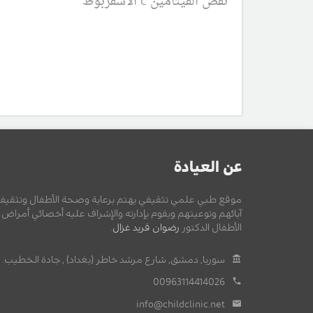
نقص الفيتامين c الاسقربوط
عن العيادة
موقع طبي علمي تثقيفي يهتم برعاية وصحة الأطفال وتثقيف
آبائهم وتوعيتهم ويقوم بإدارته والإشراف عليه أخصائي أمراض
الأطفال الدكتور
رضوان فريد غزال
.
سوريا, دمشق, شارع مرشد خاطر (بغداد) , جادة الخطيب.
00963114414026
info@childclinic.net