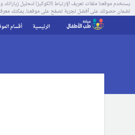
لضمان حصولك على أفضل تجربة تصفح على موقعنا, يمكنك معرفة
الرئيسية
أقسام الموق