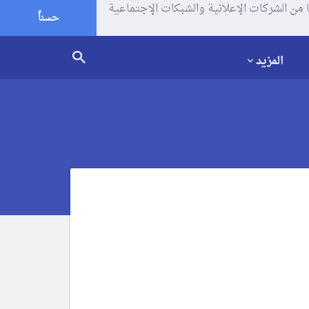
يف الإرتباط (الكوكيز) لتحليل زياراتك وإستخدامك للموقع و تتم مشاركة بعض المعلومات مع Google وغيرها من الشركات الإعلانية والشبكات الإجتماعية
حسناً
المزيد