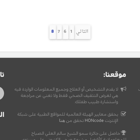
التالـي
1
6
7
8
موقعنا:
تا
لا يقدم التشخيص أو العلاج وجميع المعلومات الواردة فيه
هي لغرض التثقيف الصحي فقط ولا تغني عن مراجعة
واستشارة طبيب طفلك.
ال
يحقق معايير الهيئة العالمية للمواقع الطبية على شبكة
الإنترنت
HONcode
تحقق من
هنا
حاصل على جائزة سمو الشيخ سالم العلي الصباح
للمعلوماتية كأفضل مشروع صحي إلكتروني على مستوى