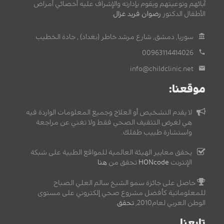
آبائهم وتوعيتهم ويقوم بإدارته والإشراف عليه أخصائي أمراض
الأطفال الدكتور
رضوان فريد غزال
.
سوريا, دمشق, شارع مرشد خاطر (بغداد) , جادة الخطيب.
00963114414026
info@childclinic.net
موقعنا:
لا يقدم التشخيص أو العلاج وجميع المعلومات الواردة فيه
هي لغرض التثقيف الصحي فقط ولا تغني عن مراجعة
واستشارة طبيب طفلك.
يحقق معايير الهيئة العالمية للمواقع الطبية على شبكة
الإنترنت
HONcode
تحقق من
هنا
حاصل على جائزة سمو الشيخ سالم العلي الصباح
للمعلوماتية كأفضل مشروع صحي إلكتروني على مستوى
الوطن العربي لعام2010,
تحقق
.
تابعنا