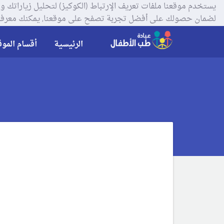
لضمان حصولك على أفضل تجربة تصفح على موقعنا, يمكنك معرفة
الرئيسية
أقسام الموق