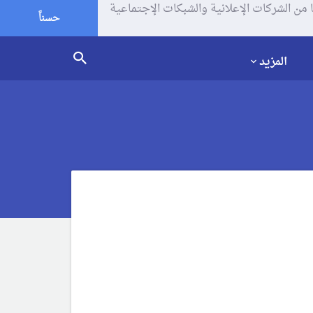
يف الإرتباط (الكوكيز) لتحليل زياراتك وإستخدامك للموقع و تتم مشاركة بعض المعلومات مع Google وغيرها من الشركات الإعلانية والشبكات الإجتماعية
حسناً
المزيد