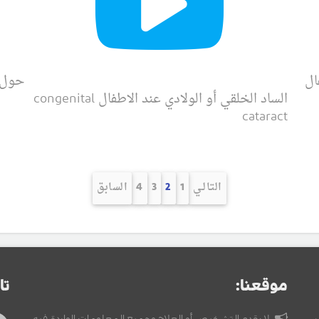
ال
حول 
الساد الخلقي أو الولادي عند الاطفال congenital
cataract
التالـي
1
2
3
4
السابق
موقعنا:
تا
لا يقدم التشخيص أو العلاج وجميع المعلومات الواردة فيه