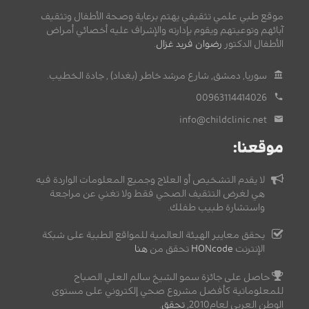
موقع طبي علمي تثقيفي يهتم برعاية وصحة الأطفال وتثقيف
آبائهم وتوعيتهم ويقوم بإدارته والإشراف عليه أخصائي أمراض
الأطفال الدكتور
رضوان فريد غزال
.
سوريا, دمشق, شارع مرشد خاطر (بغداد) , جادة الخطيب.
00963114414026
info@childclinic.net
موقعنا:
لا يقدم التشخيص أو العلاج وجميع المعلومات الواردة فيه
هي لغرض التثقيف الصحي فقط ولا تغني عن مراجعة
واستشارة طبيب طفلك.
يحقق معايير الهيئة العالمية للمواقع الطبية على شبكة
الإنترنت
HONcode
تحقق من
هنا
حاصل على جائزة سمو الشيخ سالم العلي الصباح
للمعلوماتية كأفضل مشروع صحي إلكتروني على مستوى
الوطن العربي لعام2010,
تحقق
.