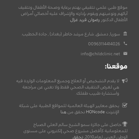
موقع طبي علمي تثقيفي يهتم برعاية وصحة الأطفال وتثقيف
آبائهم وتوعيتهم ويقوم بإدارته والإشراف عليه أخصائي أمراض
الأطفال الدكتور
رضوان فريد غزال
.
سوريا, دمشق, شارع مرشد خاطر (بغداد) , جادة الخطيب.
00963114414026
info@childclinic.net
موقعنا:
لا يقدم التشخيص أو العلاج وجميع المعلومات الواردة فيه
هي لغرض التثقيف الصحي فقط ولا تغني عن مراجعة
واستشارة طبيب طفلك.
يحقق معايير الهيئة العالمية للمواقع الطبية على شبكة
الإنترنت
HONcode
تحقق من
هنا
حاصل على جائزة سمو الشيخ سالم العلي الصباح
للمعلوماتية كأفضل مشروع صحي إلكتروني على مستوى
الوطن العربي لعام2010,
تحقق
.