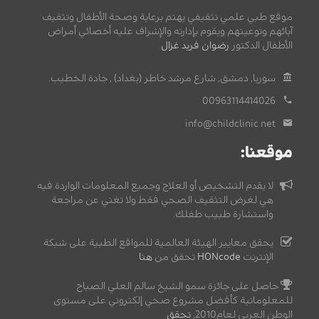
موقع طبي علمي تثقيفي يهتم برعاية وصحة الأطفال وتثقيف
آبائهم وتوعيتهم ويقوم بإدارته والإشراف عليه أخصائي أمراض
الأطفال الدكتور
رضوان فريد غزال
.
سوريا, دمشق, شارع مرشد خاطر (بغداد) , جادة الخطيب.
00963114414026
info@childclinic.net
موقعنا:
لا يقدم التشخيص أو العلاج وجميع المعلومات الواردة فيه
هي لغرض التثقيف الصحي فقط ولا تغني عن مراجعة
واستشارة طبيب طفلك.
يحقق معايير الهيئة العالمية للمواقع الطبية على شبكة
الإنترنت
HONcode
تحقق من
هنا
حاصل على جائزة سمو الشيخ سالم العلي الصباح
للمعلوماتية كأفضل مشروع صحي إلكتروني على مستوى
الوطن العربي لعام2010,
تحقق
.