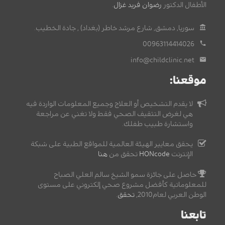
الأطفال الدكتور
رضوان فريد غزال
.
سوريا, دمشق, شارع مرشد خاطر (بغداد) , جادة الخطيب.
00963114414026
info@childclinic.net
موقعنا:
لا يقدم التشخيص أو العلاج وجميع المعلومات الواردة فيه
هي لغرض التثقيف الصحي فقط ولا تغني عن مراجعة
واستشارة طبيب طفلك.
يحقق معايير الهيئة العالمية للمواقع الطبية على شبكة
الإنترنت
HONcode
تحقق من
هنا
حاصل على جائزة سمو الشيخ سالم العلي الصباح
للمعلوماتية كأفضل مشروع صحي إلكتروني على مستوى
الوطن العربي لعام2010,
تحقق
.
تابعنا