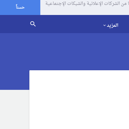
يف الإرتباط (الكوكيز) لتحليل زياراتك وإستخدامك للموقع و تتم مشاركة بعض المعلومات مع Google وغيرها من الشركات الإعلانية والشبكات الإجتماعية
حسناً
المزيد