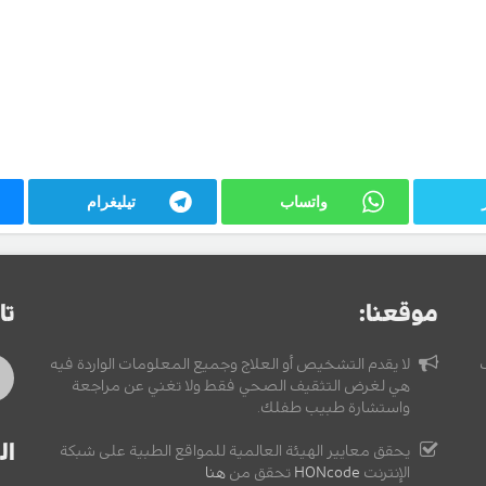
واتساب
تيليغرام
موقعنا:
تا
لا يقدم التشخيص أو العلاج وجميع المعلومات الواردة فيه
هي لغرض التثقيف الصحي فقط ولا تغني عن مراجعة
واستشارة طبيب طفلك.
ال
يحقق معايير الهيئة العالمية للمواقع الطبية على شبكة
الإنترنت
HONcode
تحقق من
هنا