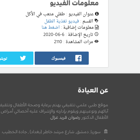
معلومات الفيديو
عنوان الفيديو : طفلي متعب في الأكل
القسم :
فيديو تغذية الطفل
معلومات إضافية :
اضغط هنا
تاريخ الإضافة : 6-06-2020
مرات المشاهدة : 2110
فيسبوك
تويتر
عن العيادة
موقع طبي علمي تثقيفي يهتم برعاية وصحة الأطفال وتثقيف
آبائهم وتوعيتهم ويقوم بإدارته والإشراف عليه أخصائي أمراض
الأطفال الدكتور
رضوان فريد غزال
.
سوريا, دمشق, شارع مرشد خاطر (بغداد) , جادة الخطيب.