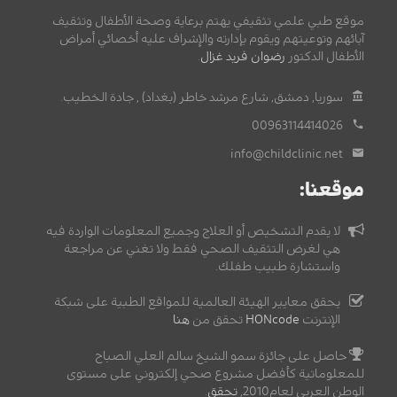
موقع طبي علمي تثقيفي يهتم برعاية وصحة الأطفال وتثقيف
آبائهم وتوعيتهم ويقوم بإدارته والإشراف عليه أخصائي أمراض
الأطفال الدكتور
رضوان فريد غزال
.
سوريا, دمشق, شارع مرشد خاطر (بغداد) , جادة الخطيب.
00963114414026
info@childclinic.net
موقعنا:
لا يقدم التشخيص أو العلاج وجميع المعلومات الواردة فيه
هي لغرض التثقيف الصحي فقط ولا تغني عن مراجعة
واستشارة طبيب طفلك.
يحقق معايير الهيئة العالمية للمواقع الطبية على شبكة
الإنترنت
HONcode
تحقق من
هنا
حاصل على جائزة سمو الشيخ سالم العلي الصباح
للمعلوماتية كأفضل مشروع صحي إلكتروني على مستوى
الوطن العربي لعام2010,
تحقق
.