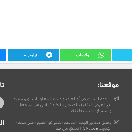
واتساب
تيليغرام
موقعنا:
تا
لا يقدم التشخيص أو العلاج وجميع المعلومات الواردة فيه
هي لغرض التثقيف الصحي فقط ولا تغني عن مراجعة
واستشارة طبيب طفلك.
ال
يحقق معايير الهيئة العالمية للمواقع الطبية على شبكة
الإنترنت
HONcode
تحقق من
هنا