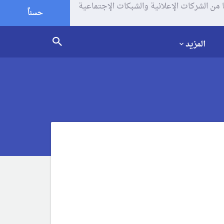
يف الإرتباط (الكوكيز) لتحليل زياراتك وإستخدامك للموقع و تتم مشاركة بعض المعلومات مع Google وغيرها من الشركات الإعلانية والشبكات الإجتماعية
حسناً
المزيد