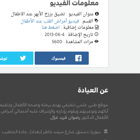
معلومات الفيديو
عنوان الفيديو : تضيق برزخ الأبهر عند الاطفال
القسم :
فيديو أمراض القلب عند الأطفال
معلومات إضافية :
اضغط هنا
تاريخ الإضافة : 4-06-2013
مرات المشاهدة : 5600
فيسبوك
تويتر
عن العيادة
موقع طبي علمي تثقيفي يهتم برعاية وصحة الأطفال وتثقيف
آبائهم وتوعيتهم ويقوم بإدارته والإشراف عليه أخصائي أمراض
الأطفال الدكتور
رضوان فريد غزال
.
سوريا, دمشق, شارع مرشد خاطر (بغداد) , جادة الخطيب.